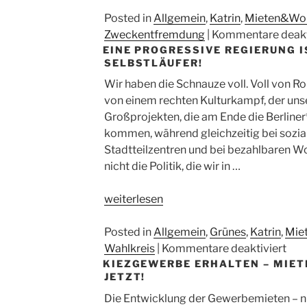
des
Einsatz
Senats
für
Posted in
Allgemein
,
Katrin
,
Mieten&Wo
jedes
Zweckentfremdung
|
Kommentare deakt
EINE PROGRESSIVE REGIERUNG I
Haus
SELBSTLÄUFER!
–
Verdrängungsfälle
Wir haben die Schnauze voll. Voll von Rol
in
von einem rechten Kulturkampf, der unser
Friedrichshain-
Großprojekten, die am Ende die Berliner
Kreuzberg“
kommen, während gleichzeitig bei sozialer
Stadtteilzentren und bei bezahlbaren W
nicht die Politik, die wir in …
„Eine
weiterlesen
progressive
Regierung
Posted in
Allgemein
,
Grünes
,
Katrin
,
Mie
ist
für
Wahlkreis
|
Kommentare deaktiviert
KIEZGEWERBE ERHALTEN – MIE
möglich
Ein
JETZT!
–
pro
aber
Reg
Die Entwicklung der Gewerbemieten – nich