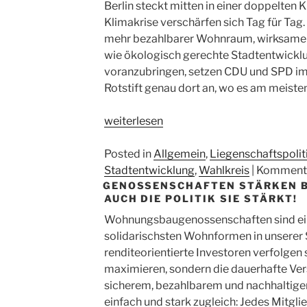
Berlin steckt mitten in einer doppelten
stehen“
läss
Klimakrise verschärfen sich Tag für Tag. 
Mie
mehr bezahlbarer Wohnraum, wirksamer 
im
wie ökologisch gerechte Stadtentwickl
Reg
voranzubringen, setzen CDU und SPD im
ste
Rotstift genau dort an, wo es am meiste
„CDU
weiterlesen
und
SPD
Posted in
Allgemein
,
Liegenschaftspolit
kürzen
Stadtentwicklung
,
Wahlkreis
|
Kommenta
GENOSSENSCHAFTEN STÄRKEN BE
bei
AUCH DIE POLITIK SIE STÄRKT!
Mieten,
Wohnungsbau
Wohnungsbaugenossenschaften sind eine
und
solidarischsten Wohnformen in unserer 
Stadtentwicklung
renditeorientierte Investoren verfolgen s
–
maximieren, sondern die dauerhafte Ver
warum
sicherem, bezahlbarem und nachhaltige
das
einfach und stark zugleich: Jedes Mitgl