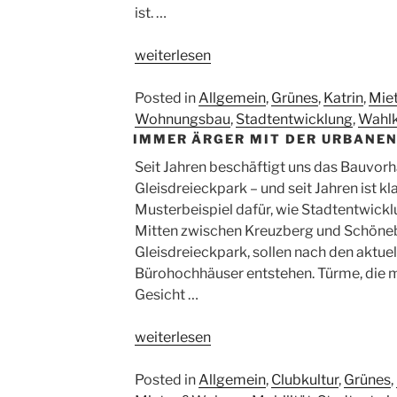
ist. …
„Quartiersmanagement
weiterlesen
in
Berlin:
Posted in
Allgemein
,
Grünes
,
Katrin
,
Mie
Schlüssel
Wohnungsbau
,
Stadtentwicklung
,
Wahlk
IMMER ÄRGER MIT DER URBANEN
für
sozialen
Seit Jahren beschäftigt uns das Bauvor
Zusammenhalt
Gleisdreieckpark – und seit Jahren ist kla
–
Musterbeispiel dafür, wie Stadtentwicklun
aber
Mitten zwischen Kreuzberg und Schöneb
unter
Gleisdreieckpark, sollen nach den aktue
finanziellen
Bürohochhäuser entstehen. Türme, die m
Druck“
Gesicht …
„Immer
weiterlesen
Ärger
mit
Posted in
Allgemein
,
Clubkultur
,
Grünes
,