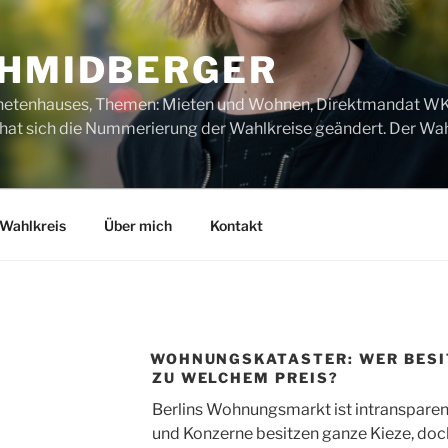
CHMIDBERGER
dnetenhauses, Themen: Mieten und Wohnen, Direktmandat WK1
t sich die Nummerierung der Wahlkreise geändert. Der Wahl
Wahlkreis
Über mich
Kontakt
WOHNUNGSKATASTER: WER BESIT
ZU WELCHEM PREIS?
Berlins Wohnungsmarkt ist intransparen
und Konzerne besitzen ganze Kieze, do