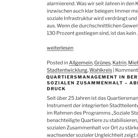
kein
ist
alarmierend. Was wir seit Jahren in den 
Selbstläufer!“
mög
inzwischen auch klar belegen: Immer me
–
soziale Infrastruktur wird verdrängt un
abe
aus. Wenn die durchschnittlichen Gewe
kein
130 Prozent gestiegen sind, ist das kein
Selb
„Kiezgewerbe
weiterlesen
erhalten
–
Posted in
Allgemein
,
Grünes
,
Katrin
,
Mie
Mietendeckel
Stadtentwicklung
,
Wahlkreis
|
Kommenta
QUARTIERSMANAGEMENT IN BERL
für
SOZIALEN ZUSAMMENHALT – AB
Gewerbe
DRUCK
jetzt!“
Seit über 25 Jahren ist das Quartiersma
Instrument der integrierten Stadtteilent
im Rahmen des Programms „Soziale Stadt“
benachteiligte Quartiere zu stabilisieren
sozialen Zusammenhalt vor Ort zu stärke
wachsender sozialer Ungleichheit zeigt s