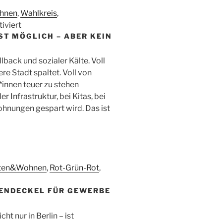
hnen
,
Wahlkreis
,
für
iviert
ST MÖGLICH – ABER KEIN
Unser
Einsatz
für
lback und sozialer Kälte. Voll
jedes
e Stadt spaltet. Voll von
Haus
*innen teuer zu stehen
–
 Infrastruktur, bei Kitas, bei
Verdrängungsfälle
ohnungen gespart wird. Das ist
in
Friedrichshain-
Kreuzberg
ten&Wohnen
,
Rot-Grün-Rot
,
TENDECKEL FÜR GEWERBE
e
gressive
ierung
t nur in Berlin – ist