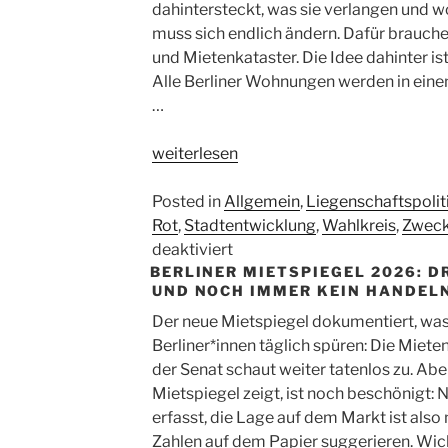
dahintersteckt, was sie verlangen und 
muss sich endlich ändern. Dafür brauche
und Mietenkataster. Die Idee dahinter is
Alle Berliner Wohnungen werden in einem
…
„Wohnungskataster:
weiterlesen
Wer
besitzt
Posted in
Allgemein
,
Liegenschaftspolit
unsere
Rot
,
Stadtentwicklung
,
Wahlkreis
,
Zweck
Kieze
für
deaktiviert
BERLINER MIETSPIEGEL 2026: D
–
Wohnungskataster:
UND NOCH IMMER KEIN HANDEL
und
Wer
zu
besitzt
Der neue Mietspiegel dokumentiert, wa
welchem
unsere
Berliner*innen täglich spüren: Die Miete
Preis?“
Kieze
der Senat schaut weiter tatenlos zu. Abe
–
Mietspiegel zeigt, ist noch beschönigt:
und
erfasst, die Lage auf dem Markt ist also 
zu
Zahlen auf dem Papier suggerieren. Wic