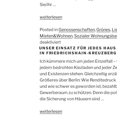
welchem
Sie/ihr …
Preis?
„Berliner
weiterlesen
Mietspiegel
2026:
Posted in
Genossenschaften
,
Grünes
,
Li
Dramatischer
Mieten&Wohnen
,
Sozialer Wohnungsba
Anstieg
für
deaktiviert
UNSER EINSATZ FÜR JEDES HAU
–
Berliner
IN FRIEDRICHSHAIN-KREUZBERG
und
Mietspiegel
noch
2026:
Ich kümmere mich um jeden Einzelfall – 
immer
Dramatischer
jedem bedrohten Kiezladen und jeder 
kein
Anstieg
und Existenzen stehen. Gleichzeitig erzä
Handeln
–
Größeres über Berlin: Wie Renditedruc
des
und
und wie schwer es geworden ist, bezah
Senats“
noch
Gewerberaum zu schützen. Denn die pol
immer
die Sicherung von Häusern sind …
kein
Handeln
„Unser
weiterlesen