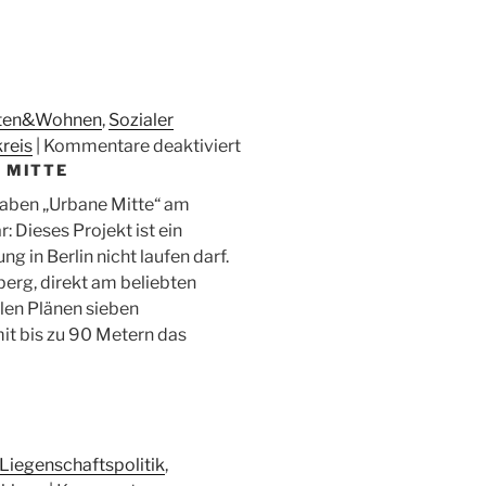
ten&Wohnen
,
Sozialer
für
reis
|
Kommentare deaktiviert
 MITTE
Quartiersmanagement
in
haben „Urbane Mitte“ am
Berlin:
r: Dieses Projekt ist ein
Schlüssel
g in Berlin nicht laufen darf.
für
erg, direkt am beliebten
sozialen
llen Plänen sieben
Zusammenhalt
it bis zu 90 Metern das
–
aber
unter
finanziellen
Druck
Liegenschaftspolitik
,