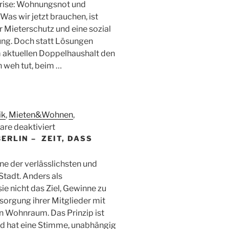
 Krise: Wohnungsnot und
t
Was wir jetzt brauchen, ist
ter*innen
Mieterschutz und eine sozial
ung. Doch statt Lösungen
en
 aktuellen Doppelhaushalt den
hen
n weh tut, beim …
ik
,
Mieten&Wohnen
,
für
re deaktiviert
RLIN – ZEIT, DASS
CDU
und
SPD
 der verlässlichsten und
kürzen
Stadt. Anders als
bei
ie nicht das Ziel, Gewinne zu
Mieten,
sorgung ihrer Mitglieder mit
Wohnungsbau
n Wohnraum. Das Prinzip ist
und
ied hat eine Stimme, unabhängig