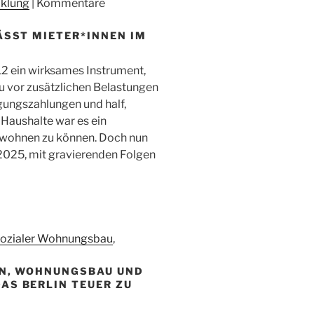
cklung
|
Kommentare
ÄSST MIETER*INNEN IM
12 ein wirksames Instrument,
vor zusätzlichen Belastungen
lgungszahlungen und half,
r Haushalte war es ein
 wohnen zu können. Doch nun
2025, mit gravierenden Folgen
ozialer Wohnungsbau
,
EN, WOHNUNGSBAU UND
tenkonzept
AS BERLIN TEUER ZU
5,
at