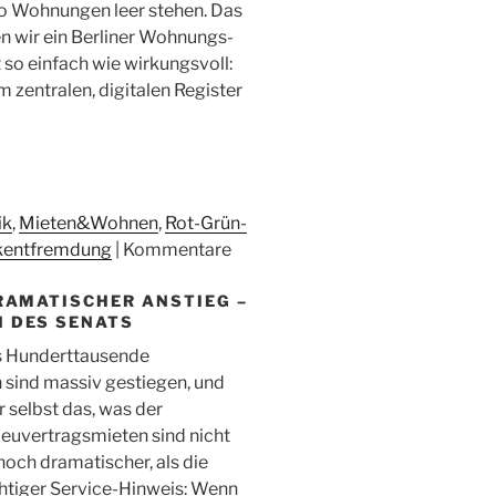
wo Wohnungen leer stehen. Das
n wir ein Berliner Wohnungs-
t so einfach wie wirkungsvoll:
 zentralen, digitalen Register
ik
,
Mieten&Wohnen
,
Rot-Grün-
entfremdung
|
Kommentare
RAMATISCHER ANSTIEG –
N DES SENATS
s Hunderttausende
n sind massiv gestiegen, und
r selbst das, was der
 Neuvertragsmieten sind nicht
noch dramatischer, als die
htiger Service-Hinweis: Wenn