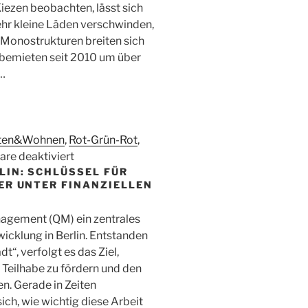
Kiezen beobachten, lässt sich
lich
hr kleine Läden verschwinden,
d Monostrukturen breiten sich
r
rbemieten seit 2010 um über
 …
stläufer!
ten&Wohnen
,
Rot-Grün-Rot
,
für
re deaktiviert
IN: SCHLÜSSEL FÜR
Kiezgewerbe
ER UNTER FINANZIELLEN
erhalten
–
nagement (QM) ein zentrales
Mietendeckel
wicklung in Berlin. Entstanden
für
, verfolgt es das Ziel,
Gewerbe
, Teilhabe zu fördern und den
jetzt!
n. Gerade in Zeiten
ich, wie wichtig diese Arbeit