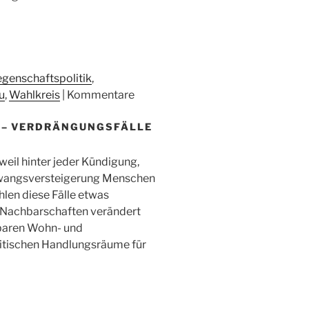
egenschaftspolitik
,
u
,
Wahlkreis
|
Kommentare
S – VERDRÄNGUNGSFÄLLE
weil hinter jeder Kündigung,
Zwangsversteigerung Menschen
hlen diese Fälle etwas
k Nachbarschaften verändert
lbaren Wohn- und
itischen Handlungsräume für