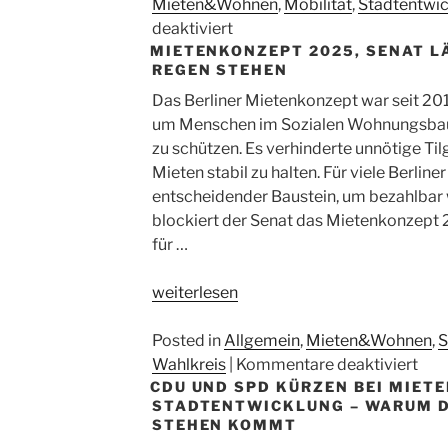
der
Mieten&Wohnen
,
Mobilität
,
Stadtentwi
Urbanen
für
deaktiviert
MIETENKONZEPT 2025, SENAT L
Mitte“
Immer
REGEN STEHEN
Ärger
mit
Das Berliner Mietenkonzept war seit 20
der
um Menschen im Sozialen Wohnungsbau 
Urbanen
zu schützen. Es verhinderte unnötige Ti
Mitte
Mieten stabil zu halten. Für viele Berline
entscheidender Baustein, um bezahlbar
blockiert der Senat das Mietenkonzept 
für …
„Mietenkonzept
weiterlesen
2025,
Senat
Posted in
Allgemein
,
Mieten&Wohnen
,
S
lässt
für
Wahlkreis
|
Kommentare deaktiviert
CDU UND SPD KÜRZEN BEI MIET
Mieter*innen
Mie
STADTENTWICKLUNG – WARUM D
im
202
STEHEN KOMMT
Regen
Sen