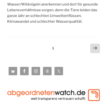
Wasser/Wildvögeln anerkennen und dort für gesunde
Lebensverhältnisse sorgen, denn die Tiere leiden das
ganze Jahr an schlechten Umwelteinflüssen,
Klimawandel und schlechter Wasserqualität.
Seitennummerierung
Näch
Seite
1
Seit
der
Beiträge