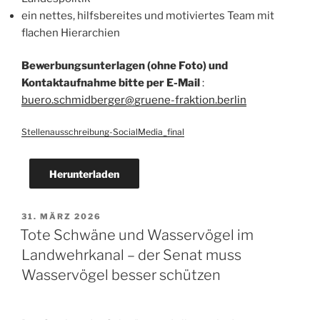
ein nettes, hilfsbereites und motiviertes Team mit
flachen Hierarchien
Bewerbungsunterlagen (ohne Foto) und
Kontaktaufnahme bitte per E-Mail
:
buero.schmidberger@gruene-fraktion.berlin
Stellenausschreibung-SocialMedia_final
Herunterladen
VERÖFFENTLICHT
31. MÄRZ 2026
AM
Tote Schwäne und Wasservögel im
Landwehrkanal – der Senat muss
Wasservögel besser schützen