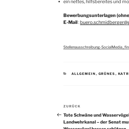
ein nettes, hilfsbereites und m
Bewerbungsunterlagen (ohne 
E-Mail
:
buero.schmidberger@gr
Stellenausschreibung-SocialMedia_fin
KATEGORIEN
ALLGEMEIN
,
GRÜNES
,
KATR
Beitragsnavigation
Vorheriger
ZURÜCK
Beitrag
Tote Schwäne und Wasservögel
Landwehrkanal – der Senat mu
Wasservögel besser schützen