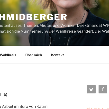
CHMIDBERGER
dnetenhauses, Themen: Mieten und Wohnen, Direktmandat WK1
t sich die Nummerierung der Wahlkreise geändert. Der Wahl
Wahlkreis
Über mich
Kontakt
ung
 Arbeit im Büro von Katrin