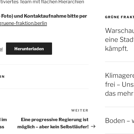
otiviertes Team mit flachen Hierarchien
Foto) und Kontaktaufnahme bitte per
GRÜNE FRAK
uene-fraktion.berlin
Warschau
eine Stadt
kämpft.
Herunterladen
al
Klimagere
IN
frei – Uns
das mehr
WEITER
Nächster
Beitrag
Boden – w
 im
Eine progressive Regierung ist
ss
möglich – aber kein Selbstläufer!