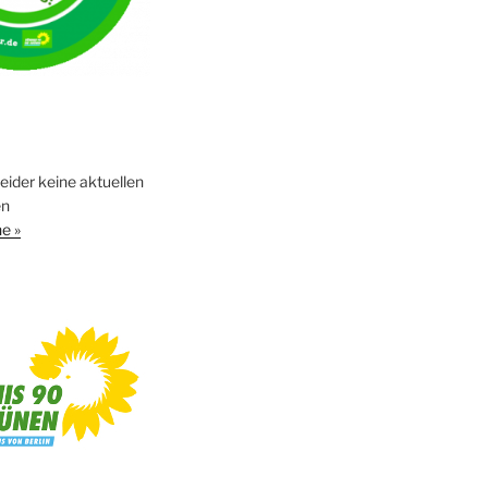
leider keine aktuellen
en
e »