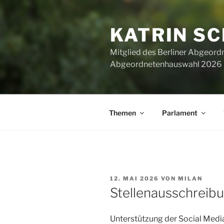
Zum
Inhalt
KATRIN S
springen
Mitglied des Berliner Abgeor
Abgeordnetenhauswahl 2026 ha
Themen
Parlament
VERÖFFENTLICHT
12. MAI 2026
VON
MILAN
AM
Stellenausschreib
Unterstützung der Social Media