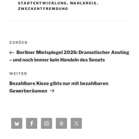
STADTENTWICKLUNG
,
WAHLKREIS
,
ZWECKENTFREMDUNG
Beitragsnavigation
Vorheriger
ZURÜCK
Beitrag
Berliner Mietspiegel 2026: Dramatischer Anstieg
– und noch immer kein Handeln des Senats
Nächster
WEITER
Beitrag
Bezahlbare Kieze gibts nur mit bezahlbaren
Gewerberäumen