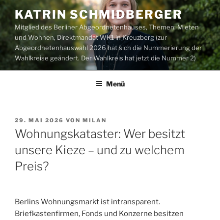
Zum
KATRIN SCHMIDBERGER
Inhalt
Mitglied des Berliner Abgeordnetenhauses, Themen: Mieten
springen
und Wohnen, Direktmandat WK1 in Kreuzberg (zur
Abgeordnetenhauswahl 2026 hat sich die Nummerierung der
Wahlkreise geändert. Der Wahlkreis hat jetzt die Nummer 2)
Menü
VERÖFFENTLICHT
29. MAI 2026
VON
MILAN
AM
Wohnungskataster: Wer besitzt
unsere Kieze – und zu welchem
Preis?
Berlins Wohnungsmarkt ist intransparent.
Briefkastenfirmen, Fonds und Konzerne besitzen