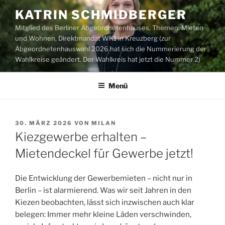
Zum
KATRIN SCHMIDBERGER
Inhalt
Mitglied des Berliner Abgeordnetenhauses, Themen: Mieten
springen
und Wohnen, Direktmandat WK1 in Kreuzberg (zur
Abgeordnetenhauswahl 2026 hat sich die Nummerierung der
Wahlkreise geändert. Der Wahlkreis hat jetzt die Nummer 2)
Menü
VERÖFFENTLICHT
30. MÄRZ 2026
VON
MILAN
AM
Kiezgewerbe erhalten –
Mietendeckel für Gewerbe jetzt!
Die Entwicklung der Gewerbemieten – nicht nur in
Berlin – ist alarmierend. Was wir seit Jahren in den
Kiezen beobachten, lässt sich inzwischen auch klar
belegen: Immer mehr kleine Läden verschwinden,