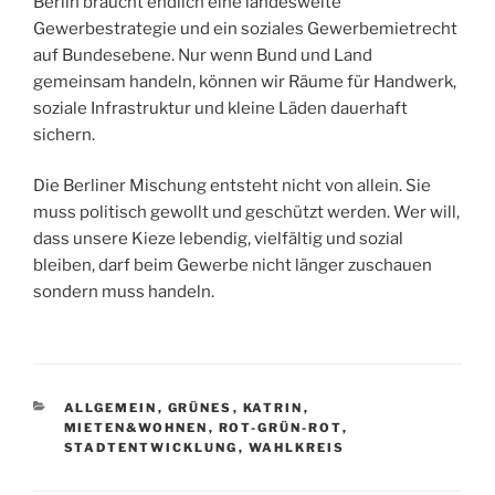
Berlin braucht endlich eine landesweite
Gewerbestrategie und ein soziales Gewerbemietrecht
auf Bundesebene. Nur wenn Bund und Land
gemeinsam handeln, können wir Räume für Handwerk,
soziale Infrastruktur und kleine Läden dauerhaft
sichern.
Die Berliner Mischung entsteht nicht von allein. Sie
muss politisch gewollt und geschützt werden. Wer will,
dass unsere Kieze lebendig, vielfältig und sozial
bleiben, darf beim Gewerbe nicht länger zuschauen
sondern muss handeln.
KATEGORIEN
ALLGEMEIN
,
GRÜNES
,
KATRIN
,
MIETEN&WOHNEN
,
ROT-GRÜN-ROT
,
STADTENTWICKLUNG
,
WAHLKREIS