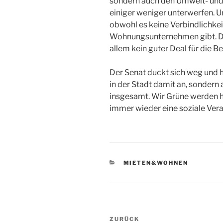
sondern auch den Umwelt- und
einiger weniger unterwerfen. 
obwohl es keine Verbindlichkei
Wohnungsunternehmen gibt. Da
allem kein guter Deal für die Be
Der Senat duckt sich weg und he
in der Stadt damit an, sondern 
insgesamt. Wir Grüne werden h
immer wieder eine soziale Ver
KATEGORIEN
MIETEN&WOHNEN
Beitragsnavigation
Vorheriger
ZURÜCK