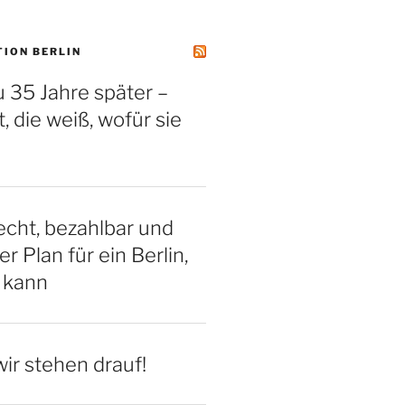
TION BERLIN
 35 Jahre später –
, die weiß, wofür sie
cht, bezahlbar und
er Plan für ein Berlin,
 kann
ir stehen drauf!