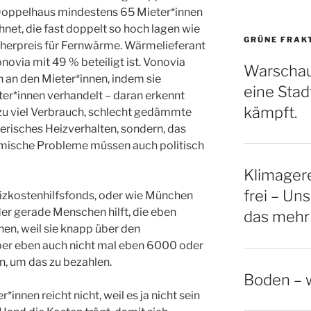
oppelhaus mindestens 65 Mieter*innen
et, die fast doppelt so hoch lagen wie
GRÜNE FRAK
cherpreis für Fernwärme. Wärmelieferant
Vonovia mit 49 % beteiligt ist. Vonovia
Warschau
h an den Mieter*innen, indem sie
eine Stadt
eter*innen verhandelt – daran erkennt
kämpft.
 zu viel Verbrauch, schlecht gedämmte
risches Heizverhalten, sondern, das
mische Probleme müssen auch politisch
Klimagere
frei – Uns
izkostenhilfsfonds, oder wie München
er gerade Menschen hilft, die eben
das mehr
hen, weil sie knapp über den
er eben auch nicht mal eben 6000 oder
n, um das zu bezahlen.
Boden – w
innen reicht nicht, weil es ja nicht sein