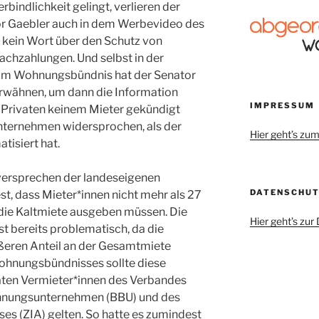
rbindlichkeit gelingt, verlieren der
r Gaebler auch in dem Werbevideo des
ein Wort über den Schutz von
achzahlungen. Und selbst in der
um Wohnungsbündnis hat der Senator
rwähnen, um dann die Information
IMPRESSUM
 Privaten keinem Mieter gekündigt
 Unternehmen widersprochen, als der
Hier geht’s z
tisiert hat.
versprechen der landeseigenen
DATENSCHU
, dass Mieter*innen nicht mehr als 27
die Kaltmiete ausgeben müssen. Die
Hier geht’s zu
st bereits problematisch, da die
eren Anteil an der Gesamtmiete
hnungsbündnisses sollte diese
vaten Vermieter*innen des Verbandes
hnungsunternehmen (BBU) und des
es (ZIA) gelten. So hatte es zumindest