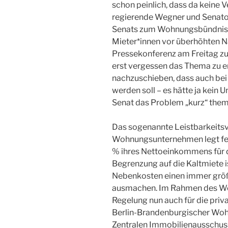
schon peinlich, dass da keine Ve
regierende Wegner und Senato
Senats zum Wohnungsbündnis k
Mieter*innen vor überhöhten N
Pressekonferenz am Freitag z
erst vergessen das Thema zu e
nachzuschieben, dass auch bei
werden soll – es hätte ja kein
Senat das Problem „kurz“ thema
Das sogenannte Leistbarkeits
Wohnungsunternehmen legt fest
% ihres Nettoeinkommens für 
Begrenzung auf die Kaltmiete i
Nebenkosten einen immer größ
ausmachen. Im Rahmen des Wo
Regelung nun auch für die pri
Berlin-Brandenburgischer Wo
Zentralen Immobilienausschuss