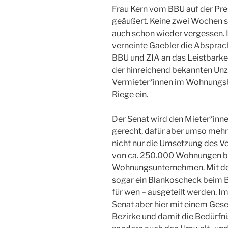
Frau Kern vom BBU auf der P
geäußert. Keine zwei Wochen s
auch schon wieder vergessen.
verneinte Gaebler die Absprach
BBU und ZIA an das Leistbarke
der hinreichend bekannten Unz
Vermieter*innen im Wohnungsbü
Riege ein.
Der Senat wird den Mieter*in
gerecht, dafür aber umso mehr
nicht nur die Umsetzung des V
von ca. 250.000 Wohnungen bö
Wohnungsunternehmen. Mit dem
sogar ein Blankoscheck beim B
für wen – ausgeteilt werden. I
Senat aber hier mit einem Geset
Bezirke und damit die Bedürfn