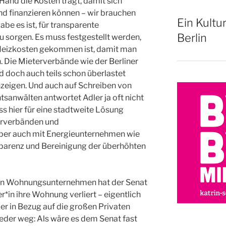
 Hand die Kosten trägt, damit sich
nd finanzieren können – wir brauchen
Ein Kultu
abe es ist, für transparente
Berlin
 sorgen. Es muss festgestellt werden,
 Heizkosten gekommen ist, damit man
n. Die Mieterverbände wie der Berliner
 doch auch teils schon überlastet
zeigen. Und auch auf Schreiben von
sanwälten antwortet Adler ja oft nicht
s hier für eine stadtweite Lösung
erverbänden und
aber auch mit Energieunternehmen wie
parenz und Bereinigung der überhöhten
en Wohnungsunternehmen hat der Senat
r*in ihre Wohnung verliert – eigentlich
ber in Bezug auf die großen Privaten
eder weg: Als wäre es dem Senat fast