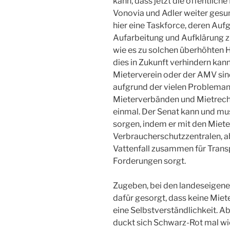
kann, dass jetzt die öffentliche
Vonovia und Adler weiter gesu
hier eine Taskforce, deren Aufg
Aufarbeitung und Aufklärung zu
wie es zu solchen überhöhten
dies in Zukunft verhindern kan
Mieterverein oder der AMV sind
aufgrund der vielen Probleman
Mieterverbänden und Mietrecht
einmal. Der Senat kann und mus
sorgen, indem er mit den Miet
Verbraucherschutzzentralen, 
Vattenfall zusammen für Trans
Forderungen sorgt.
Zugeben, bei den landeseigen
dafür gesorgt, dass keine Miete
eine Selbstverständlichkeit. A
duckt sich Schwarz-Rot mal wi