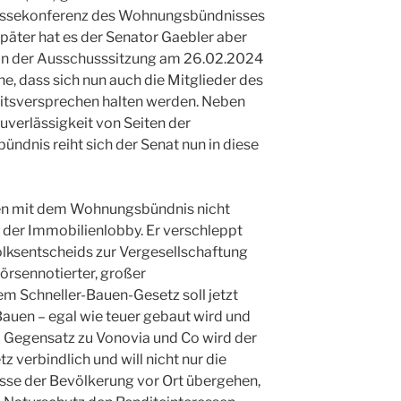
ressekonferenz des Wohnungsbündnisses
päter hat es der Senator Gaebler aber
 In der Ausschusssitzung am 26.02.2024
e, dass sich nun auch die Mitglieder des
itsversprechen halten werden. Neben
uverlässigkeit von Seiten der
ndnis reiht sich der Senat nun in diese
nen mit dem Wohnungsbündnis nicht
 der Immobilienlobby. Er verschleppt
olksentscheids zur Vergesellschaftung
rsennotierter, großer
 Schneller-Bauen-Gesetz soll jetzt
auen – egal wie teuer gebaut wird und
m Gegensatz zu Vonovia und Co wird der
z verbindlich und will nicht nur die
isse der Bevölkerung vor Ort übergehen,