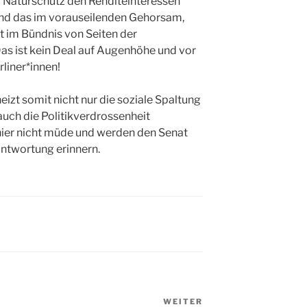
 Naturschutz den Renditeinteressen
Und das im vorauseilenden Gehorsam,
t im Bündnis von Seiten der
s ist kein Deal auf Augenhöhe und vor
rliner*innen!
izt somit nicht nur die soziale Spaltung
auch die Politikverdrossenheit
ier nicht müde und werden den Senat
antwortung erinnern.
WEITER
Nächster