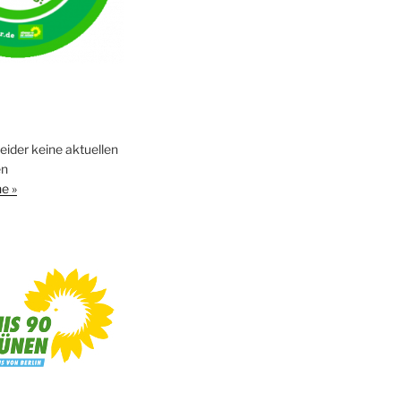
leider keine aktuellen
en
e »