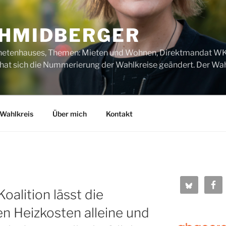
CHMIDBERGER
dnetenhauses, Themen: Mieten und Wohnen, Direktmandat WK1
t sich die Nummerierung der Wahlkreise geändert. Der Wahl
Wahlkreis
Über mich
Kontakt
oalition lässt die
en Heizkosten alleine und