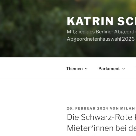
Zum
Inhalt
KATRIN S
springen
Mitglied des Berliner Abgeor
Abgeordnetenhauswahl 2026 ha
Themen
Parlament
VERÖFFENTLICHT
26. FEBRUAR 2024
VON
MILAN
AM
Die Schwarz-Rote K
Mieter*innen bei d