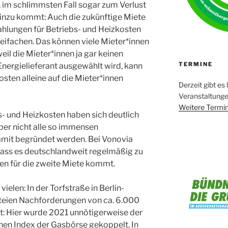
 im schlimmsten Fall sogar zum Verlust
inzu kommt: Auch die zukünftige Miete
zahlungen für Betriebs- und Heizkosten
eifachen. Das können viele Mieter*innen
il die Mieter*innen ja gar keinen
TERMINE
 Energielieferant ausgewählt wird, kann
osten alleine auf die Mieter*innen
Derzeit gibt es 
Veranstaltung
Weitere Termin
bs- und Heizkosten haben sich deutlich
ber nicht alle so immensen
mit begründet werden. Bei Vonovia
 dass es deutschlandweit regelmäßig zu
en für die zweite Miete kommt.
vielen: In der Torfstraße in Berlin-
teien Nachforderungen von ca. 6.000
ist: Hier wurde 2021 unnötigerweise der
hen Index der Gasbörse gekoppelt. In