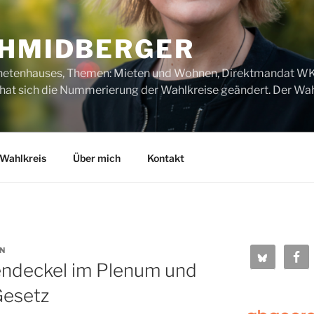
CHMIDBERGER
dnetenhauses, Themen: Mieten und Wohnen, Direktmandat WK1
t sich die Nummerierung der Wahlkreise geändert. Der Wahl
Wahlkreis
Über mich
Kontakt
N
ndeckel im Plenum und
Gesetz