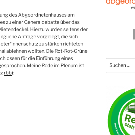
tzung des Abgeordnetenhauses am
s zu einer Generaldebatte über das
Mietendeckel. Hierzu wurden seitens der
ingliche Anträge vorgelegt, die sich
ieter*innenschutz zu stärken richteten
al ablehnen wollten. Die Rot-Rot-Grüne
chlossen für die Einführung eines
Suche
esprochen. Meine Rede im Plenum ist
nach:
s:
rbb
):