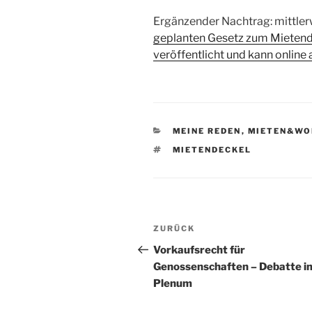
Ergänzender Nachtrag: mittlerw
geplanten Gesetz zum Mietend
veröffentlicht und kann onlin
KATEGORIEN
MEINE REDEN
,
MIETEN&WO
SCHLAGWÖRTER
MIETENDECKEL
Beitragsnavigation
Vorheriger
ZURÜCK
Beitrag
Vorkaufsrecht für
Genossenschaften – Debatte i
Plenum