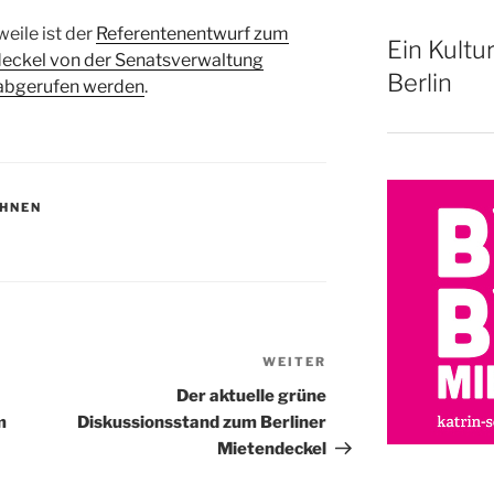
eile ist der
Referentenentwurf zum
Ein Kultu
eckel von der Senatsverwaltung
Berlin
e abgerufen werden
.
HNEN
WEITER
Nächster
Beitrag
Der aktuelle grüne
m
Diskussionsstand zum Berliner
Mietendeckel