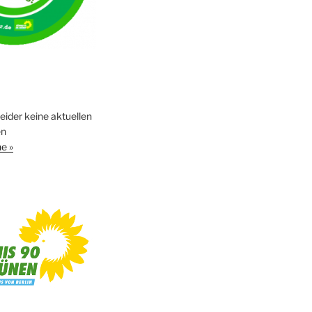
leider keine aktuellen
en
e »