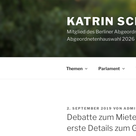
Zum
Inhalt
KATRIN S
springen
Mitglied des Berliner Abgeor
Abgeordnetenhauswahl 2026 ha
Themen
Parlament
VERÖFFENTLICHT
2. SEPTEMBER 2019
VON
ADMI
AM
Debatte zum Miete
erste Details zum 