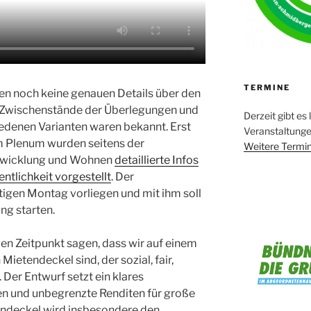
TERMINE
en noch keine genauen Details über den
h Zwischenstände der Überlegungen und
Derzeit gibt es 
hiedenen Varianten waren bekannt. Erst
Veranstaltung
m Plenum wurden seitens der
Weitere Termin
ntwicklung und Wohnen
detaillierte Infos
ntlichkeit vorgestellt
. Der
tigen Montag vorliegen und mit ihm soll
ng starten.
gen Zeitpunkt sagen, dass wir auf einem
etendeckel sind, der sozial, fair,
 Der Entwurf setzt ein klares
n und unbegrenzte Renditen für große
ndeckel wird insbesondere den