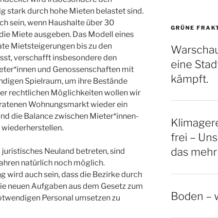
 stark durch hohe Mieten belastet sind.
h sein, wenn Haushalte über 30
GRÜNE FRAK
die Miete ausgeben. Das Modell eines
te Mietsteigerungen bis zu den
Warschau
sst, verschafft insbesondere den
eine Stadt
eter*innen und Genossenschaften mit
kämpft.
ndigen Spielraum, um ihre Bestände
er rechtlichen Möglichkeiten wollen wir
eratenen Wohnungsmarkt wieder ein
nd die Balance zwischen Mieter*innen-
Klimagere
 wiederherstellen.
frei – Uns
das mehr
juristisches Neuland betreten, sind
hren natürlich noch möglich.
 wird auch sein, dass die Bezirke durch
 die neuen Aufgaben aus dem Gesetz zum
Boden – w
otwendigen Personal umsetzen zu