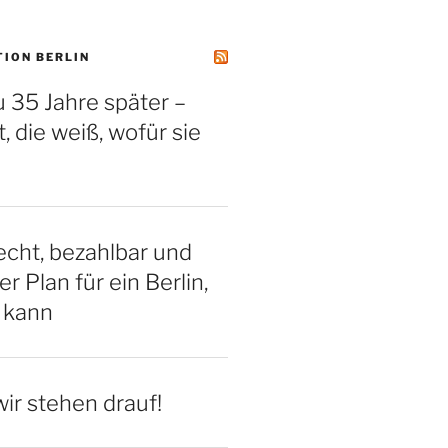
TION BERLIN
 35 Jahre später –
, die weiß, wofür sie
cht, bezahlbar und
er Plan für ein Berlin,
 kann
ir stehen drauf!