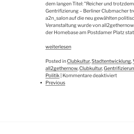
11.02.2012“
–
dem langen Titel: "Reicher und trotzdem
Internationaler
Gentrifizierung – Berliner Clubmacher 
Aktionstag
a2n_salon auf die neu gewählten politisch
am
Veranstaltung wurde von all2gethernow e
11.02.2012
der Homebase am Postdamer Platz statt
„Podiumsdiskussion
weiterlesen
„Clubkultur
und
Posted in
Clubkultur
,
Stadtentwicklung
,
Politik““
all2gethernow
,
Clubkultur
,
Gentrifizieru
für
Politik
|
Kommentare deaktiviert
Podium
Previous
„Clubku
und
Politik“