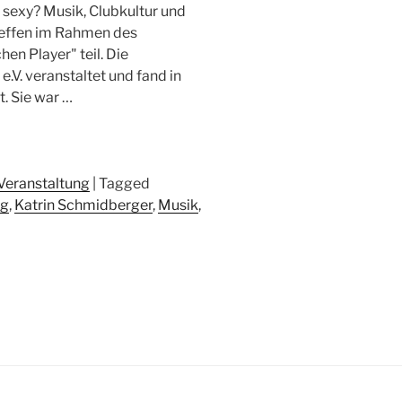
 sexy? Musik, Clubkultur und
treffen im Rahmen des
en Player" teil. Die
.V. veranstaltet und fand in
. Sie war …
Veranstaltung
|
Tagged
ng
,
Katrin Schmidberger
,
Musik
,
sdiskussion
ltur