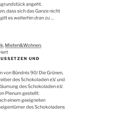
sgrundstück angeht.
, dass sich das Ganze nicht
gilt es weiterhin dran zu …
ik
,
Mieten&Wohnen
,
für
iert
AUSSETZEN UND
Schokoladen
gerettet?
on von Bündnis 90/ Die Grünen,
reiber des Schokoladen e.V. und
 Räumung des Schokoladen e.V.
n Plenum gestellt:
nach einem geeigneten
seigentümer des Schokoladens