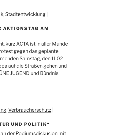
ik
,
Stadtentwicklung
|
R AKTIONSTAG AM
, kurz ACTA ist in aller Munde
 Protest gegen das geplante
menden Samstag, den 11.02
pa auf die Straßen gehen und
RÜNE JUGEND und Bündnis
ung
,
Verbraucherschutz
|
UR UND POLITIK“
 an der Podiumsdiskusion mit