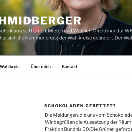
CHMIDBERGER
dnetenhauses, Themen: Mieten und Wohnen, Direktmandat WK1
t sich die Nummerierung der Wahlkreise geändert. Der Wahl
Wahlkreis
Über mich
Kontakt
SCHOKOLADEN GERETTET?
Die Meldungen, die uns vom Schokoladen e
Wir begrüßen die Aussetzung der Räumu
Fraktion Bündnis 90/Die Grünen geforder