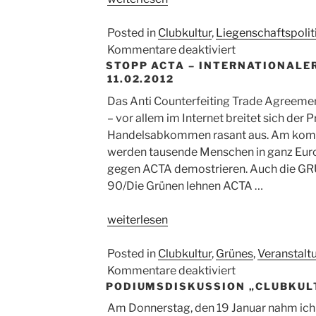
des
Schokoladens
Posted in
Clubkultur
,
Liegenschaftspolit
aussetzen
für
Kommentare deaktiviert
STOPP ACTA – INTERNATIONALE
und
Räumung
11.02.2012
ernsthaft
des
verhandeln!“
Schokoladens
Das Anti Counterfeiting Trade Agreement
aussetzen
– vor allem im Internet breitet sich der
und
Handelsabkommen rasant aus. Am kom
ernsthaft
werden tausende Menschen in ganz Euro
verhandeln!
gegen ACTA demostrieren. Auch die G
90/Die Grünen lehnen ACTA …
„STOPP
weiterlesen
ACTA
–
Posted in
Clubkultur
,
Grünes
,
Veranstalt
Internationaler
für
Kommentare deaktiviert
PODIUMSDISKUSSION „CLUBKULT
Aktionstag
STOPP
am
ACTA
Am Donnerstag, den 19 Januar nahm ich