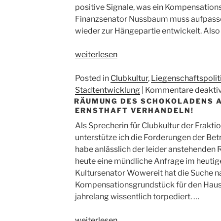
positive Signale, was ein Kompensation
Finanzsenator Nussbaum muss aufpassen
wieder zur Hängepartie entwickelt. Also 
„Schokoladen
weiterlesen
gerettet?“
Posted in
Clubkultur
,
Liegenschaftspolit
Stadtentwicklung
|
Kommentare deaktiv
RÄUMUNG DES SCHOKOLADENS 
ERNSTHAFT VERHANDELN!
Als Sprecherin für Clubkultur der Frakti
unterstütze ich die Forderungen der Bet
habe anlässlich der leider anstehenden
heute eine mündliche Anfrage im heutige
Kultursenator Wowereit hat die Suche 
Kompensationsgrundstück für den Hau
jahrelang wissentlich torpediert. …
„Räumung
weiterlesen