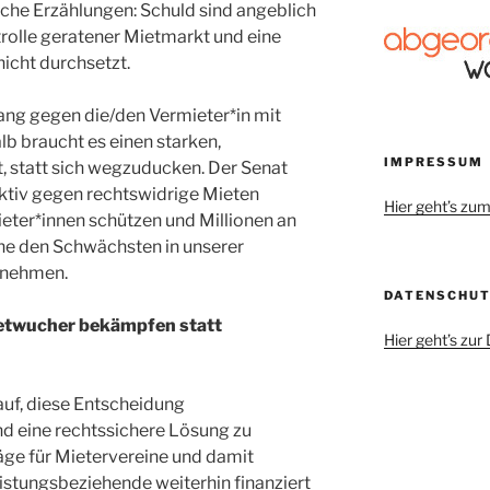
ische Erzählungen: Schuld sind angeblich
trolle geratener Mietmarkt und eine
nicht durchsetzt.
Gang gegen die/den Vermieter*in mit
b braucht es einen starken,
IMPRESSUM
t, statt sich wegzuducken. Der Senat
ktiv gegen rechtswidrige Mieten
Hier geht’s z
eter*innen schützen und Millionen an
ne den Schwächsten in unserer
unehmen.
DATENSCHU
ietwucher bekämpfen statt
Hier geht’s zu
auf, diese Entscheidung
 eine rechtssichere Lösung zu
äge für Mietervereine und damit
istungsbeziehende weiterhin finanziert