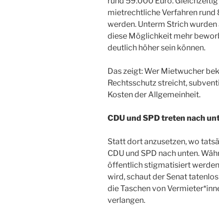
rund 59.000 Euro. Gleichzeitig
mietrechtliche Verfahren run
werden. Unterm Strich wurden 
diese Möglichkeit mehr beworb
deutlich höher sein können.
Das zeigt: Wer Mietwucher bek
Rechtsschutz streicht, subventi
Kosten der Allgemeinheit.
CDU und SPD treten nach un
Statt dort anzusetzen, wo tats
CDU und SPD nach unten. Wäh
öffentlich stigmatisiert werde
wird, schaut der Senat tatenlos
die Taschen von Vermieter*innen
verlangen.