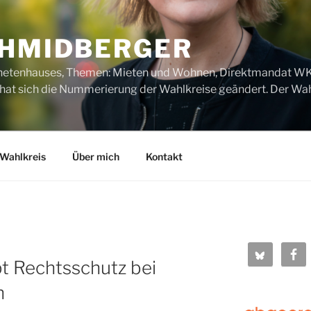
CHMIDBERGER
dnetenhauses, Themen: Mieten und Wohnen, Direktmandat WK1
t sich die Nummerierung der Wahlkreise geändert. Der Wahl
Wahlkreis
Über mich
Kontakt
t Rechtsschutz bei
n