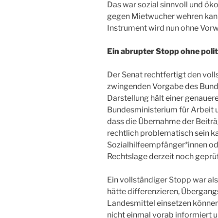
Das war sozial sinnvoll und ök
gegen Mietwucher wehren kann
Instrument wird nun ohne Vor
Ein abrupter Stopp ohne poli
Der Senat rechtfertigt den vol
zwingenden Vorgabe des Bunde
Darstellung hält einer genauer
Bundesministerium für Arbeit un
dass die Übernahme der Beitr
rechtlich problematisch sein k
Sozialhilfeempfänger*innen od
Rechtslage derzeit noch geprüf
Ein vollständiger Stopp war al
hätte differenzieren, Übergan
Landesmittel einsetzen können.
nicht einmal vorab informiert 