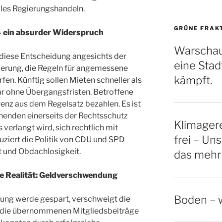
lles Regierungshandeln.
GRÜNE FRAK
– ein absurder Widerspruch
Warschau
 diese Entscheidung angesichts der
eine Stadt
ierung, die Regeln für angemessene
kämpft.
en. Künftig sollen Mieten schneller als
r ohne Übergangsfristen. Betroffene
renz aus dem Regelsatz bezahlen. Es ist
enden einerseits der Rechtsschutz
Klimagere
verlangt wird, sich rechtlich mit
frei – Uns
uziert die Politik von CDU und SPD
und Obdachlosigkeit.
das mehr
e Realität: Geldverschwendung
Boden – w
zung werde gespart, verschweigt die
n die übernommenen Mitgliedsbeiträge