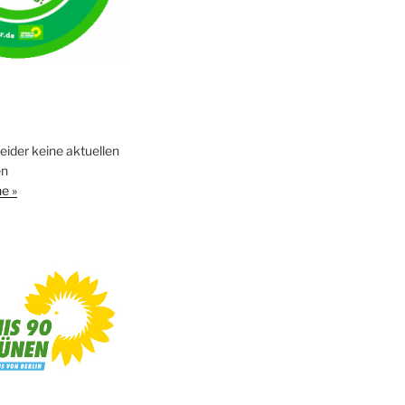
leider keine aktuellen
en
e »