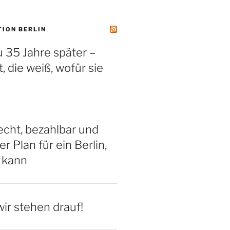
TION BERLIN
 35 Jahre später –
, die weiß, wofür sie
cht, bezahlbar und
er Plan für ein Berlin,
 kann
ir stehen drauf!