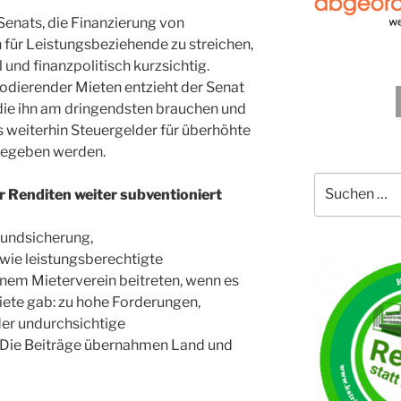
Senats, die Finanzierung von
 für Leistungsbeziehende zu streichen,
l und finanzpolitisch kurzsichtig.
lodierender Mieten entzieht der Senat
die ihn am dringendsten brauchen und
ss weiterhin Steuergelder für überhöhte
gegeben werden.
Suche
 Renditen weiter subventioniert
nach:
rundsicherung,
wie leistungsberechtigte
inem Mieterverein beitreten, wenn es
iete gab: zu hohe Forderungen,
er undurchsichtige
Die Beiträge übernahmen Land und