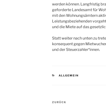
werden können. Langfristig brau
geforderte Landesamt für Wo
mit den Wohnungsämtern aktiv
Leistungsbeziehenden vorgeht
und die Miete auf das gesetzli
Statt weiter nach unten zu trete
konsequent gegen Mietwucher 
und der Steuerzahler*innen.
KATEGORIEN
ALLGEMEIN
Beitragsnavigation
Vorheriger
ZURÜCK