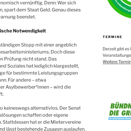
onomisch vernünftig. Denn: Wer sich
, spart dem Staat Geld. Genau dieses
warnung beendet.
tische Notwendigkeit
TERMINE
lständigen Stopp mit einer angeblich
Derzeit gibt es 
sarbeitsministeriums. Doch diese
Veranstaltung
en Prüfung nicht stand. Das
Weitere Termin
d Soziales hat lediglich klargestellt,
äge für bestimmte Leistungsgruppen
ann. Für andere – etwa
er Asylbewerber*innen – wird die
t.
so keineswegs alternativlos. Der Senat
gslösungen schaffen oder eigene
 Stattdessen hat er die Mietervereine
und lässt bestehende Zusagen auslaufen.