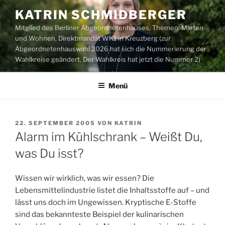
Zum
KATRIN SCHMIDBERGER
Inhalt
Mitglied des Berliner Abgeordnetenhauses, Themen: Mieten
springen
und Wohnen, Direktmandat WK1 in Kreuzberg (zur
Abgeordnetenhauswahl 2026 hat sich die Nummerierung der
Wahlkreise geändert. Der Wahlkreis hat jetzt die Nummer 2)
Menü
VERÖFFENTLICHT
22. SEPTEMBER 2005
VON
KATRIN
AM
Alarm im Kühlschrank – Weißt Du,
was Du isst?
Wissen wir wirklich, was wir essen? Die
Lebensmittelindustrie listet die Inhaltsstoffe auf – und
lässt uns doch im Ungewissen. Kryptische E-Stoffe
sind das bekannteste Beispiel der kulinarischen