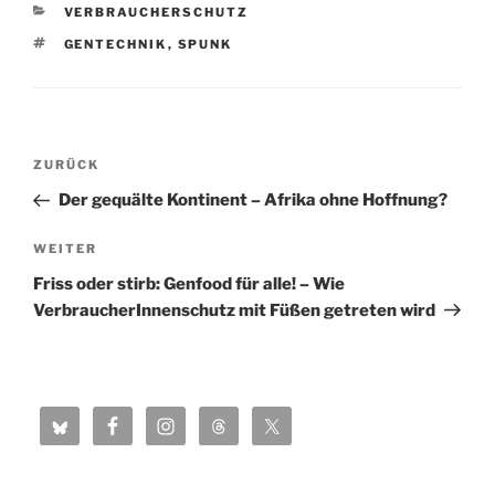
KATEGORIEN
VERBRAUCHERSCHUTZ
SCHLAGWÖRTER
GENTECHNIK
,
SPUNK
Beitragsnavigation
Vorheriger
ZURÜCK
Beitrag
Der gequälte Kontinent – Afrika ohne Hoffnung?
Nächster
WEITER
Beitrag
Friss oder stirb: Genfood für alle! – Wie
VerbraucherInnenschutz mit Füßen getreten wird