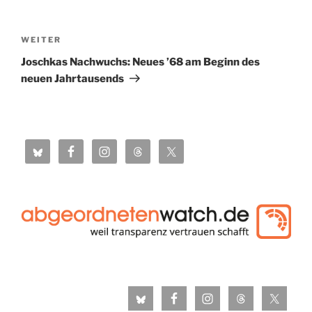
Beitragsnavigation
Nächster
WEITER
Beitrag
Joschkas Nachwuchs: Neues ’68 am Beginn des
neuen Jahrtausends