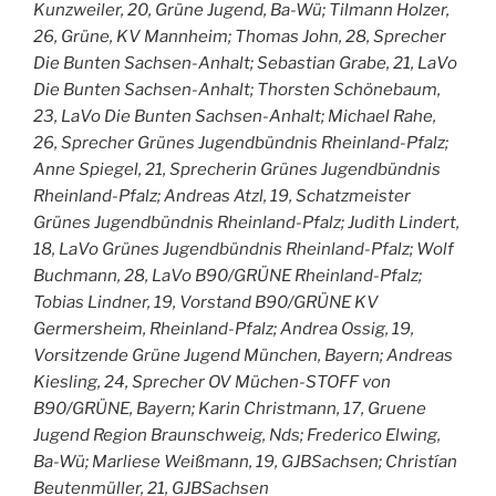
Kunzweiler, 20, Grüne Jugend, Ba-Wü; Tilmann Holzer,
26, Grüne, KV Mannheim; Thomas John, 28, Sprecher
Die Bunten Sachsen-Anhalt; Sebastian Grabe, 21, LaVo
Die Bunten Sachsen-Anhalt; Thorsten Schönebaum,
23, LaVo Die Bunten Sachsen-Anhalt; Michael Rahe,
26, Sprecher Grünes Jugendbündnis Rheinland-Pfalz;
Anne Spiegel, 21, Sprecherin Grünes Jugendbündnis
Rheinland-Pfalz; Andreas Atzl, 19, Schatzmeister
Grünes Jugendbündnis Rheinland-Pfalz; Judith Lindert,
18, LaVo Grünes Jugendbündnis Rheinland-Pfalz; Wolf
Buchmann, 28, LaVo B90/GRÜNE Rheinland-Pfalz;
Tobias Lindner, 19, Vorstand B90/GRÜNE KV
Germersheim, Rheinland-Pfalz; Andrea Ossig, 19,
Vorsitzende Grüne Jugend München, Bayern; Andreas
Kiesling, 24, Sprecher OV Müchen-STOFF von
B90/GRÜNE, Bayern; Karin Christmann, 17, Gruene
Jugend Region Braunschweig, Nds; Frederico Elwing,
Ba-Wü; Marliese Weißmann, 19, GJBSachsen; Christían
Beutenmüller, 21, GJBSachsen