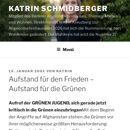
Zum
KATRIN SCHMIDBERGER
Inhalt
Mitglied des Berliner Abgeordnetenhauses, Themen: Mieten
springen
und Wohnen, Direktmandat WK1 in Kreuzberg (zur
Abgeordnetenhauswahl 2026 hat sich die Nummerierung der
Wahlkreise geändert. Der Wahlkreis hat jetzt die Nummer 2)
Menü
VERÖFFENTLICHT
15. JANUAR 2001
VON
KATRIN
AM
Aufstand für den Frieden –
Aufstand für die Grünen
Aufruf der GRÜNEN JUGEND, sich gerade jetzt
kritisch in die Grünen einzubringen
Mit dem Beginn
der Angriffe auf Afghanistan stehen die Grünen vor
ihrer möglicherweise größten Herausforderung: