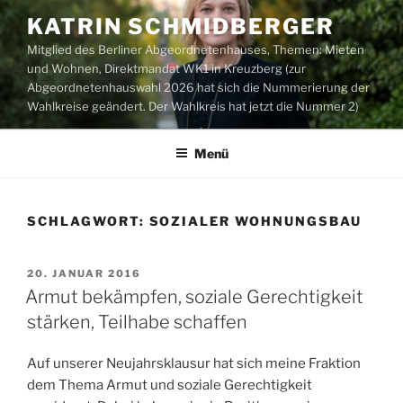
Zum
KATRIN SCHMIDBERGER
Inhalt
Mitglied des Berliner Abgeordnetenhauses, Themen: Mieten
springen
und Wohnen, Direktmandat WK1 in Kreuzberg (zur
Abgeordnetenhauswahl 2026 hat sich die Nummerierung der
Wahlkreise geändert. Der Wahlkreis hat jetzt die Nummer 2)
Menü
SCHLAGWORT:
SOZIALER WOHNUNGSBAU
VERÖFFENTLICHT
20. JANUAR 2016
AM
Armut bekämpfen, soziale Gerechtigkeit
stärken, Teilhabe schaffen
Auf unserer Neujahrsklausur hat sich meine Fraktion
dem Thema Armut und soziale Gerechtigkeit