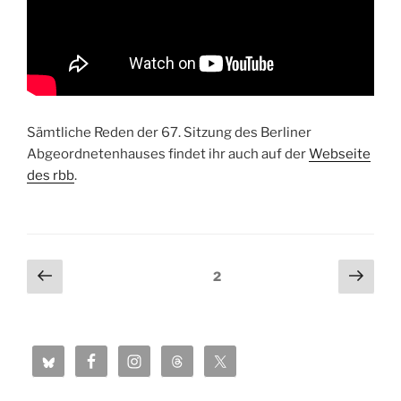
Sämtliche Reden der 67. Sitzung des Berliner
Abgeordnetenhauses findet ihr auch auf der
Webseite
des rbb
.
Seitennummerierung
Vorherige
Näch
Seite
2
Seite
Seit
der
Beiträge