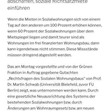
abschaffen, soziale Richtsatzmiete
das
einführen
Ziel
ist
Wenn die Mieten in Sozialwohnungen sich von einem
noch
Tag auf den anderen um 100 Prozent erhöhen können,
lange
wenn 60 Prozent der Sozialwohnungen über dem
nicht
Mietspiegel liegen und damit teurer sind als
erreicht“
Wohnungen im frei finanzierten Wohnungsbau, dann
kann irgendetwas nicht stimmen. Diese Missstände
müssen dringend abgestellt werden.
Das am Montag vorgestellte und von der Grünen
Fraktion in Auftrag gegebene Gutachten
„Rechtsfragen des Sozialen Wohnungsbaus“ von Prof.
Dr. Martin Schwab (Universität Bielefeld, zuvor FU
Berlin) zeigt, was unternommen werden kann. Durch
eine gesetzliche Neuausrichtung des Systems der
bestehenden Sozialwohnungen bzw. durch
Änderungen am Wohnraumgesetz bzw. am neuen