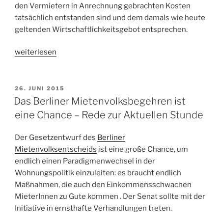
den Vermietern in Anrechnung gebrachten Kosten
tatsächlich entstanden sind und dem damals wie heute
geltenden Wirtschaftlichkeitsgebot entsprechen.
„Rechtsgutachten
weiterlesen
zum
sozialen
Wohnungsbau:
VERÖFFENTLICHT
26. JUNI 2015
AM
Überhöhte
Das Berliner Mietenvolksbegehren ist
Kostenmieten
eine Chance – Rede zur Aktuellen Stunde
abschaffen,
soziale
Der Gesetzentwurf des
Berliner
Richtsatzmiete
Mietenvolksentscheids
ist eine große Chance, um
einführen“
endlich einen Paradigmenwechsel in der
Wohnungspolitik einzuleiten: es braucht endlich
Maßnahmen, die auch den Einkommensschwachen
MieterInnen zu Gute kommen . Der Senat sollte mit der
Initiative in ernsthafte Verhandlungen treten.