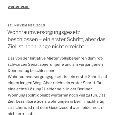
„Armut
weiterlesen
bekämpfen,
soziale
Gerechtigkeit
VERÖFFENTLICHT
17. NOVEMBER 2015
AM
stärken,
Wohnraumversorgungsgesetz
Teilhabe
beschlossen – ein erster Schritt, aber das
schaffen“
Ziel ist noch lange nicht erreicht
Das von der Initiative Mietenvolksbegehren dem rot-
schwarzen Senat abgerungene und am vergangenen
Donnerstag beschlossene
Wohnraumversorgungsgesetz ist ein erster Schritt auf
einem langen Weg. Aber reicht ein erster Schritt für
eine echte Lösung? Leider nein. In der Berliner
Wohnungspolitik bleibt weiterhin noch viel zu tun. Das
Ziel, bezahlbare Sozialwohnungen in Berlin nachhaltig
zu sichern, ist mit dem Gesetzesentwurf leider noch
nicht erreicht.