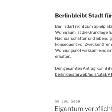
Berlin bleibt Stadt für
Berlin darf nicht zum Spielplat
Wohnraum ist die Grundlage für
Nachbarschaften und lebendig
konsequent vor Zweckentfremd
Wohnungsnot wirksam eindämme
erhalten.
Den gesamten Antrag könnt ihr 
berlin.de/starweb/adis/citat
VERÖFFENTLICHT
30. JULI 2025
AM
Eigentum verpflich