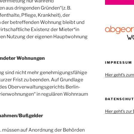
 Vermietung nur während
 aus dringenden Gründen“(z. B.
nthalte, Pflege, Krankheit), der
n der betreffenden Wohnung bleibt und
irtschaftliche Existenz der Mieter*in
ren Nutzung der eigenen Hauptwohnung
emdeter Wohnungen
IMPRESSUM
g sind nicht mehr genehmigungsfähige
Hier geht’s z
rzer Frist zu beenden. Auf Grundlage
des Oberverwaltungsgerichts Berlin-
erienwohnungen“ in regulären Wohnraum
DATENSCHU
Hier geht’s zu
ßnahmen/Bußgelder
o. müssen auf Anordnung der Behörden