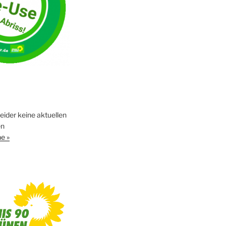
leider keine aktuellen
en
e »