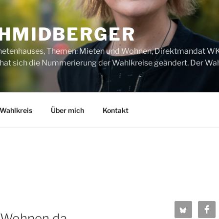
CHMIDBERGER
dnetenhauses, Themen: Mieten und Wohnen, Direktmandat WK1
t sich die Nummerierung der Wahlkreise geändert. Der Wahl
Wahlkreis
Über mich
Kontakt
 Wohnen da,