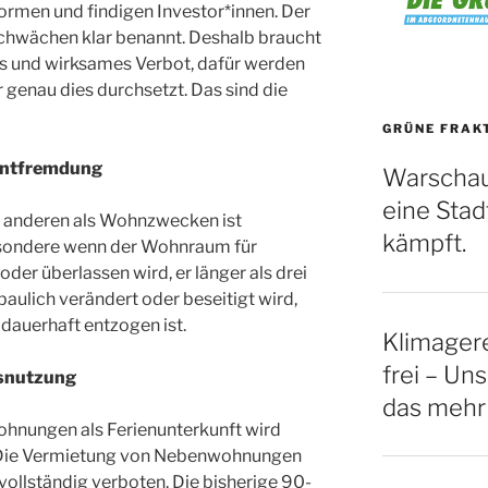
formen und findigen Investor*innen. Der
chwächen klar benannt. Deshalb braucht
hes und wirksames Verbot, dafür werden
 genau dies durchsetzt. Das sind die
GRÜNE FRAK
kentfremdung
Warschau
eine Stadt
 anderen als Wohnzwecken ist
kämpft.
besondere wenn der Wohnraum für
der überlassen wird, er länger als drei
baulich verändert oder beseitigt wird,
dauerhaft entzogen ist.
Klimagere
frei – Uns
gsnutzung
das mehr
nungen als Ferienunterkunft wird
. Die Vermietung von Nebenwohnungen
vollständig verboten. Die bisherige 90-