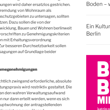
Boden – w
ngen wird daher ersatzlos gestrichen.
tfremdung von Wohnraum als
schutzgebieten zu untersagen, sollten
zen. Dazu sollen die von der
Ein Kultu
twicklung, Bauen und Wohnen berlinweit
Berlin
vorschriften zu Genehmigungskriterien
ten mit Erhaltungsverordnung
ur besseren Durchsetzbarkeit sollen
rsagungen auf Grundlage beider
ahmegenehmigungen
tlich zwingend erforderliche, absolute
ngspraxis wird restriktiv gestaltet. Die
an den wahren Verwaltungsaufwand
 nur dann erteilt werden, wenn es sich
auptwohnung der antragstellenden