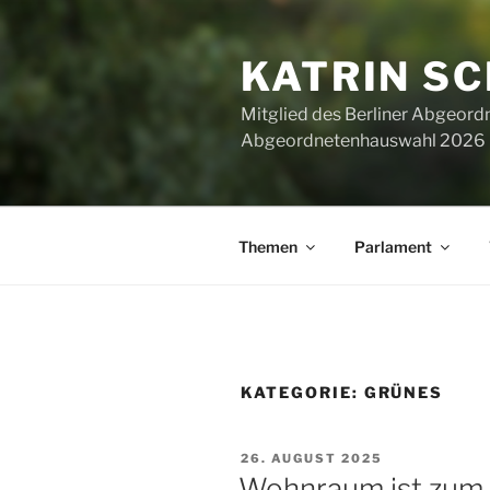
Zum
Inhalt
KATRIN S
springen
Mitglied des Berliner Abgeor
Abgeordnetenhauswahl 2026 ha
Themen
Parlament
KATEGORIE:
GRÜNES
VERÖFFENTLICHT
26. AUGUST 2025
AM
Wohnraum ist zum