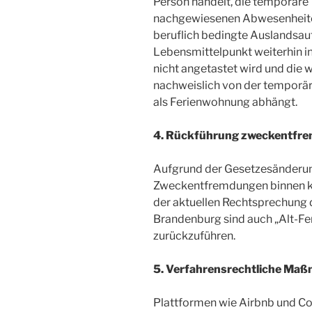
Person handelt, die temporäre
nachgewiesenen Abwesenheiten
beruflich bedingte Auslandsaufe
Lebensmittelpunkt weiterhin i
nicht angetastet wird und die w
nachweislich von der temporä
als Ferienwohnung abhängt.
4. Rückführung zweckentfr
Aufgrund der Gesetzesänderun
Zweckentfremdungen binnen ku
der aktuellen Rechtsprechung 
Brandenburg sind auch „Alt-F
zurückzuführen.
5. Verfahrensrechtliche Ma
Plattformen wie Airbnb und C