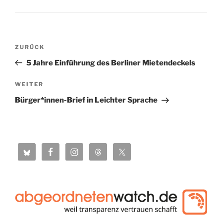
Beitragsnavigation
Vorheriger
ZURÜCK
Beitrag
5 Jahre Einführung des Berliner Mietendeckels
Nächster
WEITER
Beitrag
Bürger*innen-Brief in Leichter Sprache