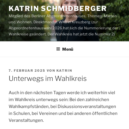
Zum
KATRIN SCHMIDBERGER
Inhalt
Mitglied des Berliner Abgeordnetenhauses, Themen: Mieten
springen
und Wohnen, Direktmandat WK1 in Kreuzberg (zur
Abgeordnetenhauswahl 2026 hat sich die Nummerierung der
Wahlkreise geändert. Der Wahlkreis hat jetzt die Nummer 2)
Menü
VERÖFFENTLICHT
7. FEBRUAR 2025
VON
KATRIN
AM
Unterwegs im Wahlkreis
Auch in den nächsten Tagen werde ich weiterhin viel
im Wahlkreis unterwegs sein: Bei den zahlreichen
Wahlkampfständen, bei Diskussionsveranstaltungen
in Schulen, bei Vereinen und bei anderen öffentlichen
Veranstaltungen.