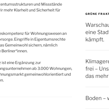
igentumsstrukturen und Missstände
r mehr Klarheit und Sicherheit für
GRÜNE FRAK
Warschau
eine Stadt
ndeskompetenz für Wohnungswesen an
kämpft.
orsorge. Eingriffe in Eigentumsrechte
 das Gemeinwohl sichern, nämlich
Berliner*innen.
Klimagere
ist eine Ergänzung zur
frei – Uns
nungsunternehmen ab 3.000 Wohnungen,
hnungsmarkt gemeinwohlorientiert und
das mehr
n.
Boden – w