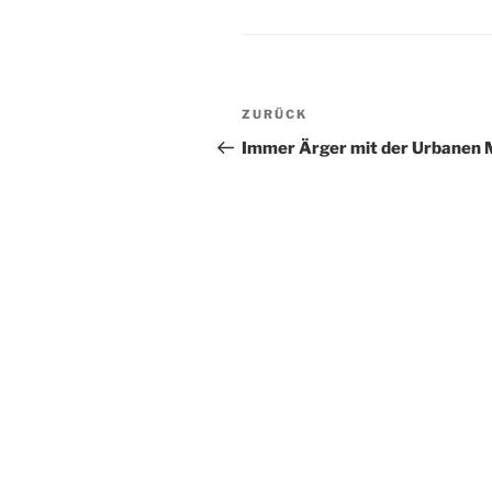
Beitragsnavigation
Vorheriger
ZURÜCK
Beitrag
Immer Ärger mit der Urbanen 