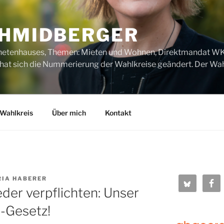
CHMIDBERGER
dnetenhauses, Themen: Mieten und Wohnen, Direktmandat WK1
t sich die Nummerierung der Wahlkreise geändert. Der Wahl
Wahlkreis
Über mich
Kontakt
IA HABERER
er verpflichten: Unser
-Gesetz!