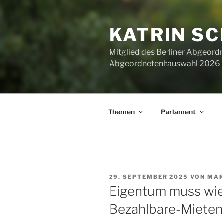
Zum
Inhalt
KATRIN S
springen
Mitglied des Berliner Abgeor
Abgeordnetenhauswahl 2026 ha
Themen
Parlament
VERÖFFENTLICHT
29. SEPTEMBER 2025
VON
MAR
AM
Eigentum muss wied
Bezahlbare-Mieten