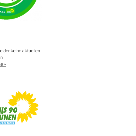
leider keine aktuellen
en
e »