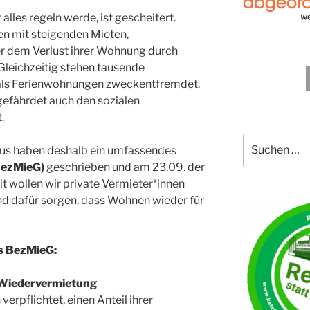
alles regeln werde, ist gescheitert.
 mit steigenden Mieten,
 dem Verlust ihrer Wohnung durch
Gleichzeitig stehen tausende
als Ferienwohnungen zweckentfremdet.
 gefährdet auch den sozialen
.
Suche
us haben deshalb ein umfassendes
nach:
BezMieG)
geschrieben und am 23.09. der
it wollen wir private Vermieter*innen
und dafür sorgen, dass Wohnen wieder für
es BezMieG:
i Wiedervermietung
erpflichtet, einen Anteil ihrer