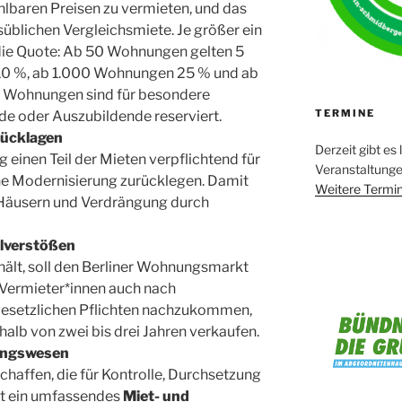
baren Preisen zu vermieten, und das
üblichen Vergleichsmiete. Je größer ein
die Quote: Ab 50 Wohnungen gelten 5
10 %, ab 1.000 Wohnungen 25 % und ab
r Wohnungen sind für besondere
TERMINE
e oder Auszubildende reserviert.
Rücklagen
Derzeit gibt es 
 einen Teil der Mieten verpflichtend für
Veranstaltung
he Modernisierung zurücklegen. Damit
Weitere Termin
n Häusern und Verdrängung durch
lverstößen
 hält, soll den Berliner Wohnungsmarkt
 Vermieter*innen auch nach
esetzlichen Pflichten nachzukommen,
halb von zwei bis drei Jahren verkaufen.
ungswesen
chaffen, die für Kontrolle, Durchsetzung
hrt ein umfassendes
Miet- und