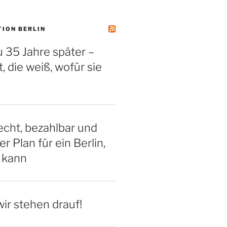
TION BERLIN
 35 Jahre später –
, die weiß, wofür sie
cht, bezahlbar und
er Plan für ein Berlin,
 kann
ir stehen drauf!