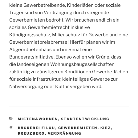
kleine Gewerbetreibende, Kinderläden oder soziale
Träger sind von Verdrängung durch steigende
Gewerbemieten bedroht. Wir brauchen endlich ein
soziales Gewerbemietrecht inklusive
Kündigungsschutz, Milieuschutz für Gewerbe und eine
Gewerbemietpreisbremse! Hierfür planen wir im
Abgeordnetenhaus und im Senat eine
Bundesratsinitiative. Ebenso wollen wir Grüne, dass
die landeseigenen Wohnungsbaugesellschaften
zukünftig zu günstigeren Konditionen Gewerbeflächen
für soziale Infrastruktur, kleinteiliges Gewerbe zur
Nahversorgung oder Kultur vergeben wird.
KATEGORIEN
MIETEN&WOHNEN
,
STADTENTWICKLUNG
SCHLAGWÖRTER
BÄCKEREI FILOU
,
GEWERBEMIETEN
,
KIEZ
,
KREUZBERG
,
VERDRÄNGUNG