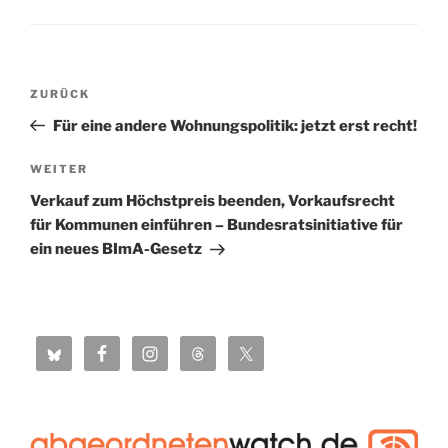
Beitragsnavigation
Vorheriger
ZURÜCK
Beitrag
Für eine andere Wohnungspolitik: jetzt erst recht!
Nächster
WEITER
Beitrag
Verkauf zum Höchstpreis beenden, Vorkaufsrecht
für Kommunen einführen – Bundesratsinitiative für
ein neues BImA-Gesetz