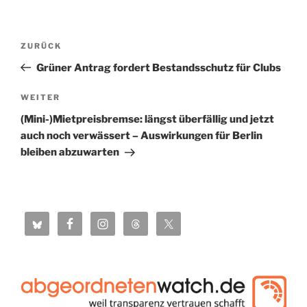
Beitragsnavigation
Vorheriger
ZURÜCK
Beitrag
Grüner Antrag fordert Bestandsschutz für Clubs
Nächster
WEITER
Beitrag
(Mini-)Mietpreisbremse: längst überfällig und jetzt
auch noch verwässert – Auswirkungen für Berlin
bleiben abzuwarten