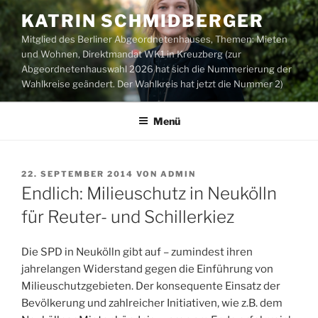
Zum
KATRIN SCHMIDBERGER
Inhalt
Mitglied des Berliner Abgeordnetenhauses, Themen: Mieten
springen
und Wohnen, Direktmandat WK1 in Kreuzberg (zur
Abgeordnetenhauswahl 2026 hat sich die Nummerierung der
Wahlkreise geändert. Der Wahlkreis hat jetzt die Nummer 2)
Menü
VERÖFFENTLICHT
22. SEPTEMBER 2014
VON
ADMIN
AM
Endlich: Milieuschutz in Neukölln
für Reuter- und Schillerkiez
Die SPD in Neukölln gibt auf – zumindest ihren
jahrelangen Widerstand gegen die Einführung von
Milieuschutzgebieten. Der konsequente Einsatz der
Bevölkerung und zahlreicher Initiativen, wie z.B. dem