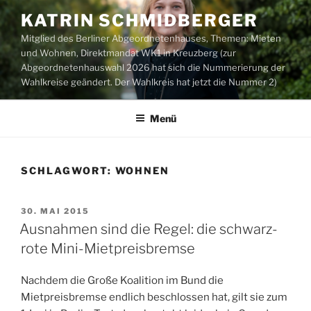
Zum
KATRIN SCHMIDBERGER
Inhalt
Mitglied des Berliner Abgeordnetenhauses, Themen: Mieten
springen
und Wohnen, Direktmandat WK1 in Kreuzberg (zur
Abgeordnetenhauswahl 2026 hat sich die Nummerierung der
Wahlkreise geändert. Der Wahlkreis hat jetzt die Nummer 2)
Menü
SCHLAGWORT:
WOHNEN
VERÖFFENTLICHT
30. MAI 2015
AM
Ausnahmen sind die Regel: die schwarz-
rote Mini-Mietpreisbremse
Nachdem die Große Koalition im Bund die
Mietpreisbremse endlich beschlossen hat, gilt sie zum