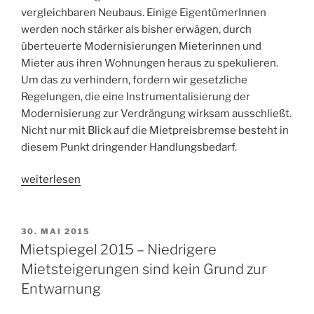
vergleichbaren Neubaus. Einige EigentümerInnen
werden noch stärker als bisher erwägen, durch
überteuerte Modernisierungen Mieterinnen und
Mieter aus ihren Wohnungen heraus zu spekulieren.
Um das zu verhindern, fordern wir gesetzliche
Regelungen, die eine Instrumentalisierung der
Modernisierung zur Verdrängung wirksam ausschließt.
Nicht nur mit Blick auf die Mietpreisbremse besteht in
diesem Punkt dringender Handlungsbedarf.
„Ausnahmen
weiterlesen
sind
die
Regel:
VERÖFFENTLICHT
30. MAI 2015
AM
die
Mietspiegel 2015 – Niedrigere
schwarz-
Mietsteigerungen sind kein Grund zur
rote
Entwarnung
Mini-
Mietpreisbremse“