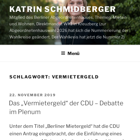
Zum
KATRIN SCHMIDBERGER
Inhalt
Mitglied des Berliner Abgeordnetenhauses, Themen: Mieten
springen
und Wohnen, Direktmandat WK1 in Kreuzberg (zur
Abgeordnetenhauswahl 2026 hat sich die Nummerierung der
Wahlkreise geändert. Der Wahlkreis hat jetzt die Nummer 2)
Menü
SCHLAGWORT:
VERMIETERGELD
VERÖFFENTLICHT
22. NOVEMBER 2019
AM
Das „Vermietergeld“ der CDU – Debatte
im Plenum
Unter dem Titel „Berliner Mietergeld“ hat die CDU
einen Antrag eingebracht, der die Einführung eines