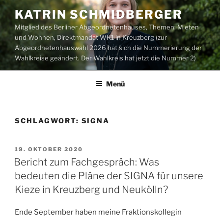
Zum
KATRIN SCHMIDBERGER
Inhalt
Mitglied des Berliner Abgeordnetenhauses, Themen: Mieten
springen
und Wohnen, Direktmandat WK1 in Kreuzberg (zur
Abgeordnetenhauswahl 2026 hat sich die Nummerierung der
Wahlkreise geändert. Der Wahlkreis hat jetzt die Nummer 2)
Menü
SCHLAGWORT:
SIGNA
VERÖFFENTLICHT
19. OKTOBER 2020
AM
Bericht zum Fachgespräch: Was
bedeuten die Pläne der SIGNA für unsere
Kieze in Kreuzberg und Neukölln?
Ende September haben meine Fraktionskollegin