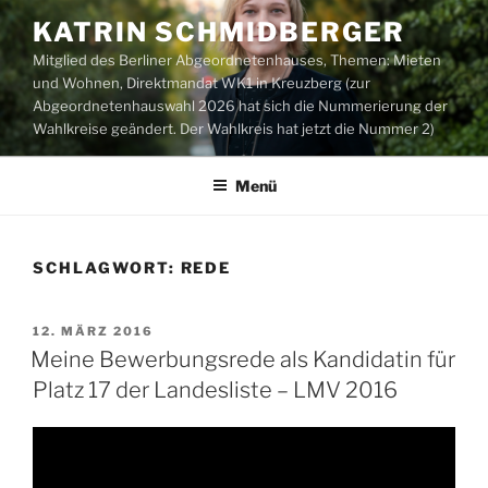
Zum
KATRIN SCHMIDBERGER
Inhalt
Mitglied des Berliner Abgeordnetenhauses, Themen: Mieten
springen
und Wohnen, Direktmandat WK1 in Kreuzberg (zur
Abgeordnetenhauswahl 2026 hat sich die Nummerierung der
Wahlkreise geändert. Der Wahlkreis hat jetzt die Nummer 2)
Menü
SCHLAGWORT:
REDE
VERÖFFENTLICHT
12. MÄRZ 2016
AM
Meine Bewerbungsrede als Kandidatin für
Platz 17 der Landesliste – LMV 2016