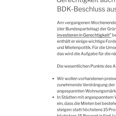
BDK-Beschluss au
Am vergangenen Wochenende h
(der Bundesparteitag) der Grü
investieren in Gerechtigkeit"
be
enthält er einige wichtige For
und Mietenpolitik. Für die Um
das wird die Aufgabe für die nä
Die wesentlichen Punkte des A
Wir wollen vorhandenen preis
zunehmende Verdrängung der M
angespannten Wohnungsmärkt
In Städten mit angespanntem 
ein, dass die Mieten bei beste
steigen: statt höchstens 15 Pro
höchstens 15 Prozent in fünf Ja