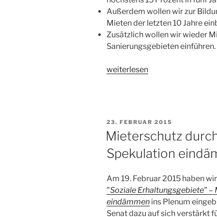
Außerdem wollen wir zur Bildu
Mieten der letzten 10 Jahre ein
Zusätzlich wollen wir wieder M
Sanierungsgebieten einführen.
„Gerechtigkeit
weiterlesen
auch
beim
Wohnen
–
VERÖFFENTLICHT
23. FEBRUAR 2015
Grüner
AM
Mieterschutz durch
BDK-
Spekulation eind
Beschluss
aus
Münster“
Am 19. Februar 2015 haben wi
"Soziale Erhaltungsgebiete" –
eindämmen
ins Plenum eingebr
Senat dazu auf sich verstärkt f