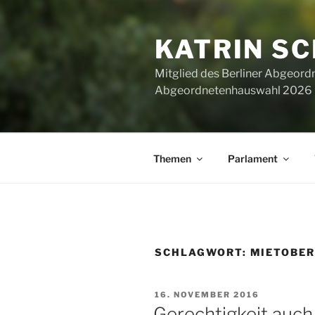
Zum
Inhalt
KATRIN S
springen
Mitglied des Berliner Abgeor
Abgeordnetenhauswahl 2026 ha
Themen
Parlament
SCHLAGWORT:
MIETOBE
VERÖFFENTLICHT
16. NOVEMBER 2016
AM
Gerechtigkeit auc