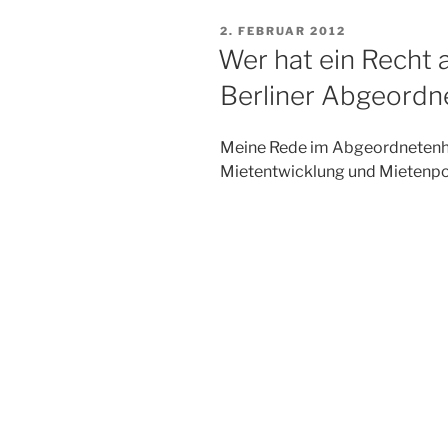
VERÖFFENTLICHT
2. FEBRUAR 2012
AM
Wer hat ein Recht 
Berliner Abgeordn
Meine Rede im Abgeordnetenh
Mietentwicklung und Mietenpolit