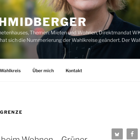
CHMIDBERGER
dnetenhauses, Themen: Mieten und Wohnen, Direktmandat WK1
t sich die Nummerierung der Wahlkreise geändert. Der Wahl
Wahlkreis
Über mich
Kontakt
RGRENZE
h beim Wohnen – Grüner