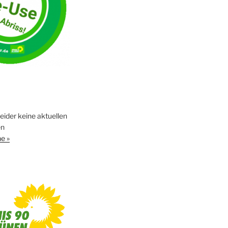
leider keine aktuellen
en
e »