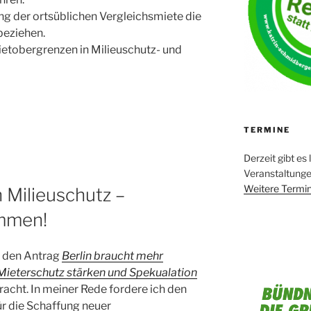
ng der ortsüblichen Vergleichsmiete die
beziehen.
ietobergrenzen in Milieuschutz- und
TERMINE
Derzeit gibt es 
Veranstaltung
Weitere Termin
 Milieuschutz –
ämmen!
r den Antrag
Berlin braucht mehr
 Mieterschutz stärken und Spekualation
acht. In meiner Rede fordere ich den
ür die Schaffung neuer