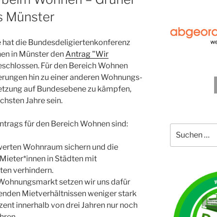
s Münster
at die Bundesdeligiertenkonferenz
nen in Münster den
Antrag "Wir
schlossen. Für den Bereich Wohnen
derungen hin zu einer anderen Wohnungs-
setzung auf Bundesebene zu kämpfen,
chsten Jahre sein.
ntrags für den Bereich Wohnen sind:
Suche
nach:
werten Wohnraum sichern und die
ieter*innen in Städten mit
en verhindern.
Wohnungsmarkt setzen wir uns dafür
henden Mietverhältnissen weniger stark
zent innerhalb von drei Jahren nur noch
hren.