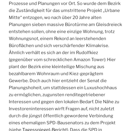
Prozesse und Planungen vor Ort. So wurde dem Bezirk
die Zuständigkeit für das umstrittene Projekt „Urbane
Mitte“ entzogen, wo nach über 20 Jahre alten
Planungen sieben massive Bürotürme am Gleisdreieck
entstehen sollen, ohne eine einzige Wohnung, trotz
Wohnungsnot, einem Rekord an leerstehenden
Büroflächen und sich verschärfender Klimakrise.
Ähnlich verhält es sich an der im Rudolfkiez
(gegenüber vom schrecklichen Amazon Tower): Hier
plant der Bezirk eine kleinteilige Mischung aus
bezahlbarem Wohnraum und Kiez-geprägtem
Gewerbe. Doch auch hier entzieht der Senat die
Planungshoheit, um stattdessen ein Luxushochhaus
zu ermöglichen, zugunsten renditegetriebener
Interessen und gegen den lokalen Bedarf. Die Nähe zu
Investoreninteressen wirft Fragen auf, nicht zuletzt
durch die jüngst öffentlich gewordene Verbindung
eines ehemaligen SPD-Bausenators zu dem Projekt
(siehe
Tagesspiegel-Bericht
). Dass die SPD in