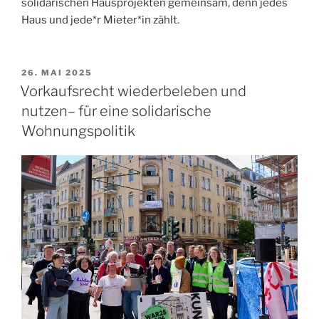
solidarischen Hausprojekten gemeinsam, denn jedes
Haus und jede*r Mieter*in zählt.
VERÖFFENTLICHT
26. MAI 2025
AM
Vorkaufsrecht wiederbeleben und
nutzen– für eine solidarische
Wohnungspolitik