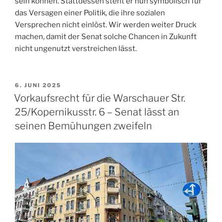
sein können. Stattdessen steht er nun symbolisch für
das Versagen einer Politik, die ihre sozialen
Versprechen nicht einlöst. Wir werden weiter Druck
machen, damit der Senat solche Chancen in Zukunft
nicht ungenutzt verstreichen lässt.
VERÖFFENTLICHT
6. JUNI 2025
AM
Vorkaufsrecht für die Warschauer Str.
25/Kopernikusstr. 6 – Senat lässt an
seinen Bemühungen zweifeln