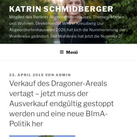
Zum
KATRIN SCHMIDBERGER
Inhalt
Mitglied des Berliner Abgeordnetenhauses, Themen: Mieten
springen
und Wohnen, Direktmandat WK1 in Kreuzberg (zur
Abgeordnetenhauswahl 2026 hat sich die Nummerierung der
Wahlkreise geändert. Der Wahlkreis hat jetzt die Nummer 2)
Menü
VERÖFFENTLICHT
23. APRIL 2015
VON
ADMIN
AM
Verkauf des Dragoner-Areals
vertagt – jetzt muss der
Ausverkauf endgültig gestoppt
werden und eine neue BImA-
Politik her