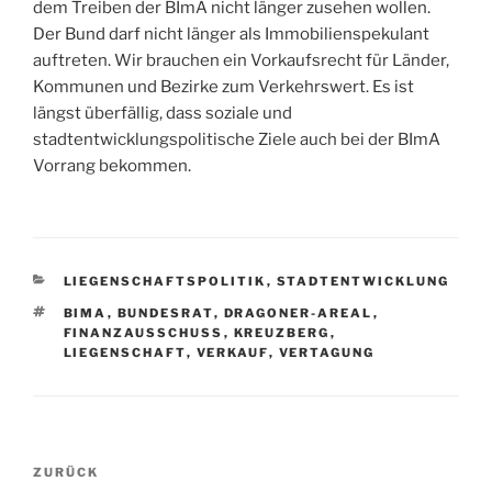
dem Treiben der BImA nicht länger zusehen wollen.
Der Bund darf nicht länger als Immobilienspekulant
auftreten. Wir brauchen ein Vorkaufsrecht für Länder,
Kommunen und Bezirke zum Verkehrswert. Es ist
längst überfällig, dass soziale und
stadtentwicklungspolitische Ziele auch bei der BImA
Vorrang bekommen.
KATEGORIEN
LIEGENSCHAFTSPOLITIK
,
STADTENTWICKLUNG
SCHLAGWÖRTER
BIMA
,
BUNDESRAT
,
DRAGONER-AREAL
,
FINANZAUSSCHUSS
,
KREUZBERG
,
LIEGENSCHAFT
,
VERKAUF
,
VERTAGUNG
Beitragsnavigation
Vorheriger
ZURÜCK