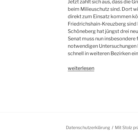
Jetzt zahlt sich aus, dass die G
beim Milieuschutz sind. Dort 
direkt zum Einsatz kommen k
Friedrichshain-Kreuzberg sind 
Schöneberg hat jüngst drei neu
Senat muss nun insbesondere fi
notwendigen Untersuchungen l
schnell in weiteren Bezirken ei
„Besser
weiterlesen
spät
als
nie:
Senat
kündigt
die
Einführung
der
Datenschutzerklärung
Mit Stolz p
Umwandlungsverordnung