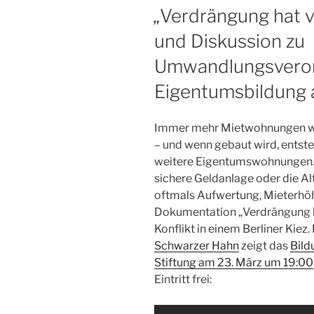
AM
„Verdrängung hat vi
und Diskussion zu
Umwandlungsvero
Eigentumsbildung 
Immer mehr Mietwohnungen w
– und wenn gebaut wird, entst
weitere Eigentumswohnungen. Wa
sichere Geldanlage oder die Alt
oftmals Aufwertung, Mieterhö
Dokumentation „Verdrängung ha
Konflikt in einem Berliner Kiez
Schwarzer Hahn
zeigt das
Bild
Stiftung am 23. März um 19:00
Eintritt frei: