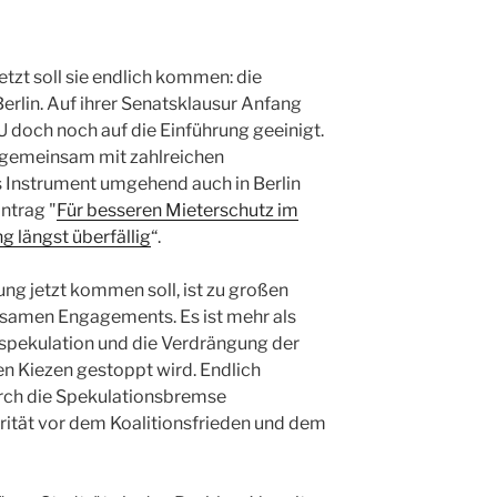
jetzt soll sie endlich kommen: die
lin. Auf ihrer Senatsklausur Anfang
 doch noch auf die Einführung geeinigt.
 gemeinsam mit zahlreichen
as Instrument umgehend auch in Berlin
ntrag "
Für besseren Mieterschutz im
 längst überfällig
“.
g jetzt kommen soll, ist zu großen
insamen Engagements. Es ist mehr als
nspekulation und die Verdrängung der
en Kiezen gestoppt wird. Endlich
rch die Spekulationsbremse
tät vor dem Koalitionsfrieden und dem