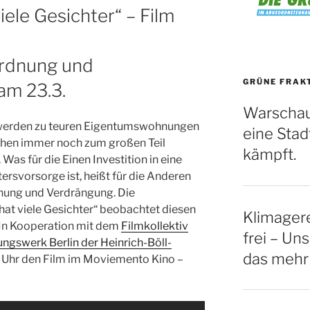
ele Gesichter“ – Film
rdnung und
GRÜNE FRAK
am 23.3.
Warschau
erden zu teuren Eigentumswohnungen
eine Stadt
ehen immer noch zum großen Teil
kämpft.
s für die Einen Investition in eine
ersvorsorge ist, heißt für die Anderen
hung und Verdrängung. Die
t viele Gesichter“ beobachtet diesen
Klimagere
. In Kooperation mit dem
Filmkollektiv
frei – Uns
ungswerk Berlin der Heinrich-Böll-
das mehr
Uhr den Film im Moviemento Kino –