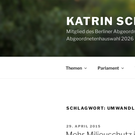
Zum
Inhalt
KATRIN S
springen
Mitglied des Berliner Abgeor
Abgeordnetenhauswahl 2026 ha
Themen
Parlament
SCHLAGWORT:
UMWANDL
VERÖFFENTLICHT
29. APRIL 2015
AM
Mehr Milieuschutz 