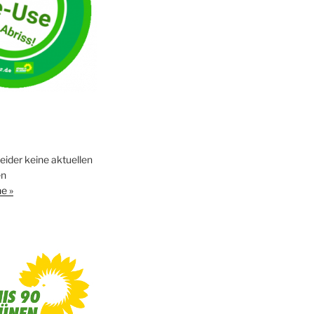
leider keine aktuellen
en
e »