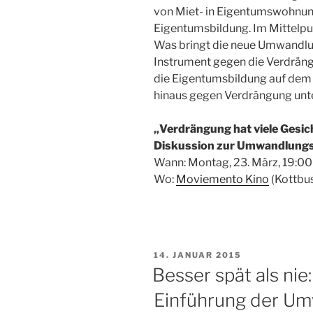
von Miet- in Eigentumswohnu
Eigentumsbildung. Im Mittelpu
Was bringt die neue Umwandlu
Instrument gegen die Verdräng
die Eigentumsbildung auf de
hinaus gegen Verdrängung u
„Verdrängung hat viele Gesic
Diskussion zur Umwandlung
Wann: Montag, 23. März, 19:00
Wo:
Moviemento Kino
(Kottbu
VERÖFFENTLICHT
14. JANUAR 2015
AM
Besser spät als nie
Einführung der U