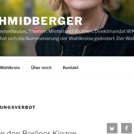
CHMIDBERGER
dnetenhauses, Themen: Mieten und Wohnen, Direktmandat WK1
t sich die Nummerierung der Wahlkreise geändert. Der Wahl
Wahlkreis
Über mich
Kontakt
UNGSVERBOT
in den Berliner Kiezen