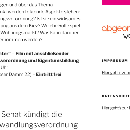
ngen und über das Thema
nkt werden folgende Aspekte stehen:
ngsverordnung? Ist sie ein wirksames
ung aus dem Kiez? Welche Rolle spielt
m Wohnungsmarkt? Was kann darüber
nternommen werden?
hter“ – Film mit anschließender
sverordnung und Eigentumsbildung
IMPRESSUM
 Uhr
Hier geht’s z
sser Damm 22) –
Eintritt frei
DATENSCHU
Hier geht’s zu
: Senat kündigt die
mwandlungsverordnung