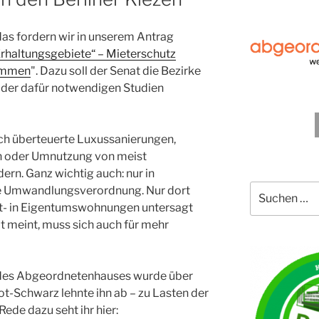
 das fordern wir in unserem Antrag
Erhaltungsgebiete“ – Mieterschutz
dämmen
". Dazu soll der Senat die Bezirke
g der dafür notwendigen Studien
ich überteuerte Luxussanierungen,
oder Umnutzung von meist
rn. Ganz wichtig auch: nur in
Suche
ie Umwandlungsverordnung. Nur dort
nach:
t- in Eigentumswohnungen untersagt
t meint, muss sich auch für mehr
g des Abgeordnetenhauses wurde über
t-Schwarz lehnte ihn ab – zu Lasten der
ede dazu seht ihr hier: