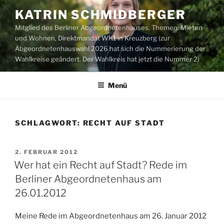
Zum
KATRIN SCHMIDBERGER
Inhalt
Mitglied des Berliner Abgeordnetenhauses, Themen: Mieten
springen
und Wohnen, Direktmandat WK1 in Kreuzberg (zur
Abgeordnetenhauswahl 2026 hat sich die Nummerierung der
Wahlkreise geändert. Der Wahlkreis hat jetzt die Nummer 2)
Menü
SCHLAGWORT:
RECHT AUF STADT
VERÖFFENTLICHT
2. FEBRUAR 2012
AM
Wer hat ein Recht auf Stadt? Rede im
Berliner Abgeordnetenhaus am
26.01.2012
Meine Rede im Abgeordnetenhaus am 26. Januar 2012