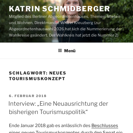
Zum
KATRIN SCHMIDBERGER
Inhalt
Mitglied des Berliner Abgeordnetenhauses, Themen: Mieten
springen
und Wohnen, Direktmandat WK1 in Kreuzberg (zur
Abgeordnetenhauswahl 2026 hat sich die Nummerierung der
Wahlkreise geändert. Der Wahlkreis hat jetzt die Nummer 2)
Menü
SCHLAGWORT:
NEUES
TOURISMUSKONZEPT
VERÖFFENTLICHT
6. FEBRUAR 2018
AM
Interview: „Eine Neuausrichtung der
bisherigen Tourismuspolitik“
Ende Januar 2018 gab es anlässlich des
Beschlusses
eines neuen Tourismuskonzeptes durch den Senat
ein