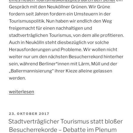
Gespräch mit den Neuköllner Grünen. Wir Grüne
fordern seit Jahren fordern ein Umsteuern in der
Tourismuspolitik. Nun haben wir endlich den Weg
freigemacht für einen nachhaltigen und
stadtverträglichen Tourismus, von dem alle profitieren.
Auch in Neukölln steht diesbezüglich vor solche
Herausforderungen und Probleme. Wir wollen nicht
weiter nur um den nächsten Besucherrekord hinterher
sein, während Berliner*innen mit Lärm, Müll und der
„Ballermannisierung“ ihrer Kieze alleine gelassen
werden.
„Interview:
weiterlesen
„Eine
Neuausrichtung
der
VERÖFFENTLICHT
23. OKTOBER 2017
AM
bisherigen
Stadtverträglicher Tourismus statt bloßer
Tourismuspolitik““
Besucherrekorde – Debatte im Plenum