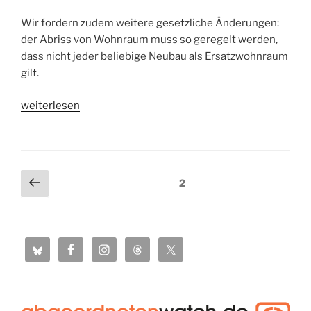
Wir fordern zudem weitere gesetzliche Änderungen:
der Abriss von Wohnraum muss so geregelt werden,
dass nicht jeder beliebige Neubau als Ersatzwohnraum
gilt.
„Das
weiterlesen
Zweckentfremdungsverbot
steckt
weiter
in
Seitennummerierung
Vorherige
Seite
2
der
Seite
der
Vollzugskrise
Beiträge
–
Nachbesserungen
vom
Senat
reichen
nicht“