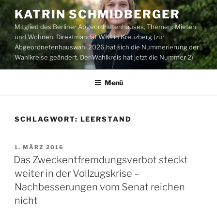
Zum
KATRIN SCHMIDBERGER
Inhalt
Mitglied des Berliner Abgeordnetenhauses, Themen: Mieten
springen
und Wohnen, Direktmandat WK1 in Kreuzberg (zur
Abgeordnetenhauswahl 2026 hat sich die Nummerierung der
Wahlkreise geändert. Der Wahlkreis hat jetzt die Nummer 2)
Menü
SCHLAGWORT:
LEERSTAND
VERÖFFENTLICHT
1. MÄRZ 2016
AM
Das Zweckentfremdungsverbot steckt
weiter in der Vollzugskrise –
Nachbesserungen vom Senat reichen
nicht