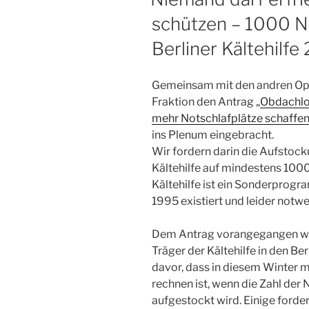
schützen – 1000 No
Berliner Kältehilfe
Gemeinsam mit den andren Opp
Fraktion den Antrag „
Obdachlos
mehr Notschlafplätze schaffe
ins Plenum eingebracht.
Wir fordern darin die Aufstoc
Kältehilfe auf mindestens 100
Kältehilfe ist ein Sonderprogr
1995 existiert und leider notwe
Dem Antrag vorangegangen war 
Träger der Kältehilfe in den Be
davor, dass in diesem Winter m
rechnen ist, wenn die Zahl der
aufgestockt wird. Einige ford