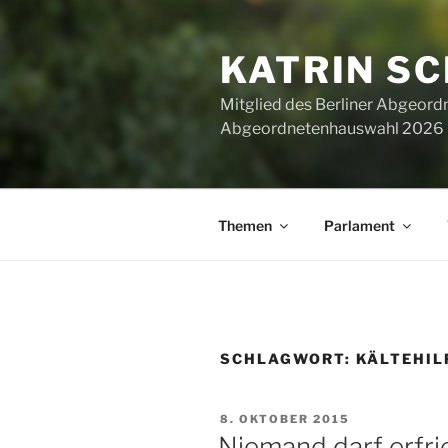
Zum
Inhalt
KATRIN S
springen
Mitglied des Berliner Abgeor
Abgeordnetenhauswahl 2026 ha
Themen
Parlament
SCHLAGWORT:
KÄLTEHIL
VERÖFFENTLICHT
8. OKTOBER 2015
AM
Niemand darf erfri