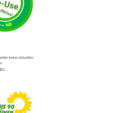
leider keine aktuellen
en
e »