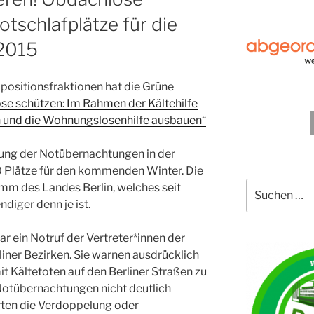
tschlafplätze für die
 2015
ositionsfraktionen hat die Grüne
e schützen: Im Rahmen der Kältehilfe
n und die Wohnungslosenhilfe ausbauen“
kung der Notübernachtungen in der
0 Plätze für den kommenden Winter. Die
Suche
amm des Landes Berlin, welches seit
nach:
ndiger denn je ist.
ein Notruf der Vertreter*innen der
rliner Bezirken. Sie warnen ausdrücklich
it Kältetoten auf den Berliner Straßen zu
 Notübernachtungen nicht deutlich
erten die Verdoppelung oder