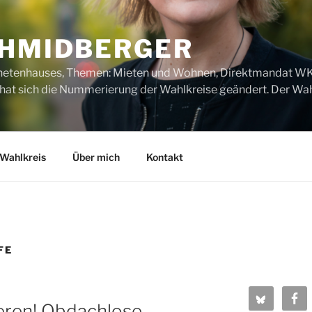
CHMIDBERGER
dnetenhauses, Themen: Mieten und Wohnen, Direktmandat WK1
t sich die Nummerierung der Wahlkreise geändert. Der Wahl
Wahlkreis
Über mich
Kontakt
FE
eren! Obdachlose