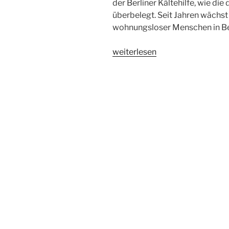
der Berliner Kältehilfe, wie di
überbelegt. Seit Jahren wächst
wohnungsloser Menschen in Be
„Niemand
weiterlesen
darf
erfrieren!
Obdachlose
schützen
–
1000
Notschlafplätze
für
die
Berliner
Kältehilfe
2015“