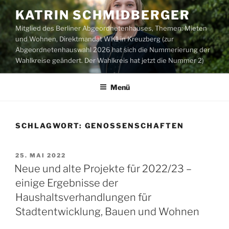
Zum
KATRIN SCHMIDBERGER
Inhalt
Mitglied des Berliner Abgeordnetenhauses, Themen: Mieten
springen
und Wohnen, Direktmandat WK1 in Kreuzberg (zur
Abgeordnetenhauswahl 2026 hat sich die Nummerierung der
Wahlkreise geändert. Der Wahlkreis hat jetzt die Nummer 2)
Menü
SCHLAGWORT:
GENOSSENSCHAFTEN
VERÖFFENTLICHT
25. MAI 2022
AM
Neue und alte Projekte für 2022/23 –
einige Ergebnisse der
Haushaltsverhandlungen für
Stadtentwicklung, Bauen und Wohnen