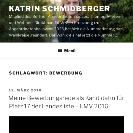
Zum
KATRIN SCHMIDBERGER
Inhalt
Mitglied des Berliner Abgeordnetenhauses, Themen: Mieten
springen
und Wohnen, Direktmandat WK1 in Kreuzberg (zur
Abgeordnetenhauswahl 2026 hat sich die Nummerierung der
Wahlkreise geändert. Der Wahlkreis hat jetzt die Nummer 2)
Menü
SCHLAGWORT:
BEWERBUNG
VERÖFFENTLICHT
12. MÄRZ 2016
AM
Meine Bewerbungsrede als Kandidatin für
Platz 17 der Landesliste – LMV 2016