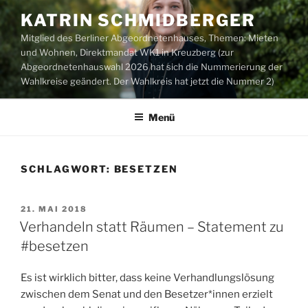
Zum
KATRIN SCHMIDBERGER
Inhalt
Mitglied des Berliner Abgeordnetenhauses, Themen: Mieten
springen
und Wohnen, Direktmandat WK1 in Kreuzberg (zur
Abgeordnetenhauswahl 2026 hat sich die Nummerierung der
Wahlkreise geändert. Der Wahlkreis hat jetzt die Nummer 2)
Menü
SCHLAGWORT:
BESETZEN
VERÖFFENTLICHT
21. MAI 2018
AM
Verhandeln statt Räumen – Statement zu
#besetzen
​Es ist wirklich bitter, dass keine Verhandlungslösung
zwischen dem Senat und den Besetzer*innen erzielt