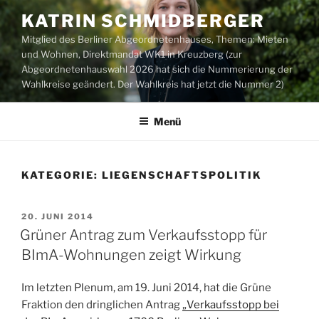
Zum
KATRIN SCHMIDBERGER
Inhalt
Mitglied des Berliner Abgeordnetenhauses, Themen: Mieten
springen
und Wohnen, Direktmandat WK1 in Kreuzberg (zur
Abgeordnetenhauswahl 2026 hat sich die Nummerierung der
Wahlkreise geändert. Der Wahlkreis hat jetzt die Nummer 2)
Menü
KATEGORIE:
LIEGENSCHAFTSPOLITIK
VERÖFFENTLICHT
20. JUNI 2014
AM
Grüner Antrag zum Verkaufsstopp für
BImA-Wohnungen zeigt Wirkung
Im letzten Plenum, am 19. Juni 2014, hat die Grüne
Fraktion den dringlichen Antrag
„Verkaufsstopp bei