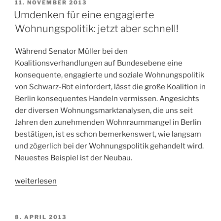
Wende
VERÖFFENTLICHT
11. NOVEMBER 2013
AM
in
Umdenken für eine engagierte
der
Wohnungspolitik: jetzt aber schnell!
Liegenschaftspolitik
–
Während Senator Müller bei den
städtebauliche
Koalitionsverhandlungen auf Bundesebene eine
Gestaltung
konsequente, engagierte und soziale Wohnungspolitik
statt
von Schwarz-Rot einfordert, lässt die große Koalition in
Ausverkauf!“
Berlin konsequentes Handeln vermissen. Angesichts
der diversen Wohnungsmarktanalysen, die uns seit
Jahren den zunehmenden Wohnraummangel in Berlin
bestätigen, ist es schon bemerkenswert, wie langsam
und zögerlich bei der Wohnungspolitik gehandelt wird.
Neuestes Beispiel ist der Neubau.
„Umdenken
weiterlesen
für
eine
engagierte
VERÖFFENTLICHT
8. APRIL 2013