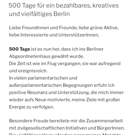
AM
Wohnungspolitik:
500 Tage für ein bezahlbares, kreatives
jetzt
und vielfältiges Berlin
aber
schnell!“
Liebe Freundinnen und Freunde, liebe grüne Aktive,
liebe Interessierte und UnterstützerInnen,
500 Tage
ist es nun her, dass ich ins Berliner
Abgeordnetenhaus gewählt wurde.
Die Zeit ist wie im Flug vergangen, sie war aufregend
und ereignisreich.
In vielen parlamentarischen und
außerparlamentarischen Begegnungen erfuhr ich
positive Resonanz und Unterstützung, die mich immer
wieder aufs Neue motivierte, meine Ziele mit großer
Energie zu verfolgen.
Besondere Freude bereitete mir die Zusammenarbeit
mit zivilgesellschaftlichen Initiativen und BürgerInnen.