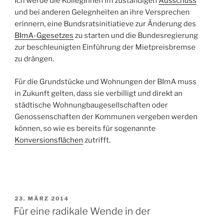
Ich werde die KollegInnen im zuständigen
Ausschuss
und bei anderen Gelegnheiten an ihre Versprechen
erinnern, eine Bundsratsinitiatieve zur Änderung des
BImA-Ggesetzes
zu starten und die Bundesregierung
zur beschleunigten Einführung der Mietpreisbremse
zu drängen.
Für die Grundstücke und Wohnungen der BImA muss
in Zukunft gelten, dass sie verbilligt und direkt an
städtische Wohnungbaugesellschaften oder
Genossenschaften der Kommunen vergeben werden
können, so wie es bereits für sogenannte
Konversionsflächen
zutrifft.
VERÖFFENTLICHT
23. MÄRZ 2014
AM
Für eine radikale Wende in der