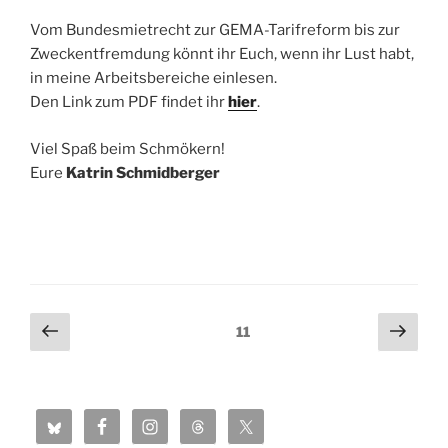
Vom Bundesmietrecht zur GEMA-Tarifreform bis zur
Zweckentfremdung könnt ihr Euch, wenn ihr Lust habt,
in meine Arbeitsbereiche einlesen.
Den Link zum PDF findet ihr
hier
.
Viel Spaß beim Schmökern!
Eure
Katrin Schmidberger
Seitennummerierung
Vorherige
Näch
Seite
11
Seite
Seit
der
Beiträge