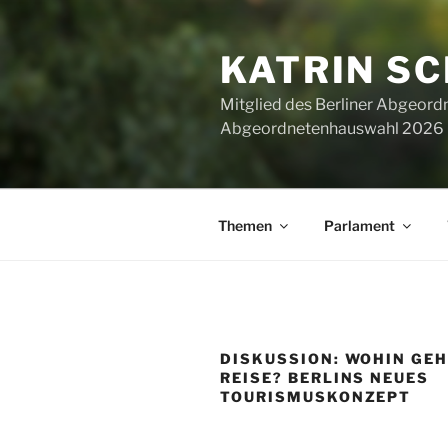
Zum
Inhalt
KATRIN S
springen
Mitglied des Berliner Abgeor
Abgeordnetenhauswahl 2026 ha
Themen
Parlament
DISKUSSION: WOHIN GEH
REISE? BERLINS NEUES
TOURISMUSKONZEPT