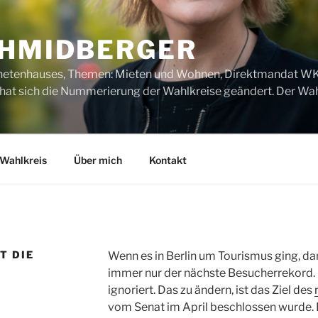
CHMIDBERGER
dnetenhauses, Themen: Mieten und Wohnen, Direktmandat WK1
t sich die Nummerierung der Wahlkreise geändert. Der Wahl
Wahlkreis
Über mich
Kontakt
T DIE
Wenn es in Berlin um Tourismus ging, da
immer nur der nächste Besucherrekord
ignoriert. Das zu ändern, ist das Ziel des
vom Senat im April beschlossen wurde. 